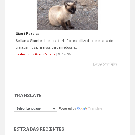
Siami Perdida
Se llama Siami,es hembra de 4 años,esterilizada con marca de
oreja,cariñosa,mimosa pero miedosa,e...
Leales.org » Gran Canaria
|
9.7.2025
TRANSLATE:
ADOPCIÓN URGENTE GATA TEROR GRAN CANARIA
Powered by
Translate
El ayuntamiento se va a llevar a Los Gatos callejeros de la zona los
próximos días, ella incluida...
Leales.org » Gran Canaria
|
9.7.2025
ENTRADAS RECIENTES