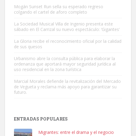
Mogán Sunset Run sella su esperado regreso
colgando el cartel de aforo completo
La Sociedad Musical Villa de Ingenio presenta este
sábado en El Carrizal su nuevo espectáculo: ‘Gigantes’
Gato manso encontrado
La Gloria recibe el reconocimiento oficial por la calidad
Este gato macho ha aparecido en la calle hace menos de un mes,
de sus quesos
es muy manso y extremadamente cari...
Urbanismo abre la consulta pública para elaborar la
Leales.org » Gran Canaria
|
9.7.2025
ordenanza que aportará mayor seguridad jurídica al
uso residencial en la zona turística
Marcial Morales defiende la revitalización del Mercado
de Vegueta y reclama más apoyo para garantizar su
futuro.
Adopción urgente
Busco adopción responsable para mi perra. Pastor alemán,
ENTRADAS POPULARES
hembra, 4 años. Por motivos personales ...
Leales.org » Gran Canaria
|
6.7.2025
Migrantes: entre el drama y el negocio