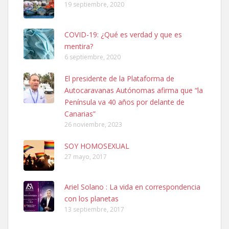
19 septiembre, 2020
COVID-19: ¿Qué es verdad y que es
mentira?
6 septiembre, 2020
SHIBA PERDIDO AVDA JOSE MESA Y LOPEZ
El presidente de la Plataforma de
PERRO MACHO RAZA SHIBA CON MICROCHIP PERDIDO HOY
Autocaravanas Autónomas afirma que “la
06/07/2025 ZONA MESA Y LOPEZ. ES MUY ASUSTADIZO
Península va 40 años por delante de
Leales.org » Gran Canaria
|
6.7.2025
Canarias”
26 noviembre, 2023
SOY HOMOSEXUAL
27 mayo, 2017
Ariel Solano : La vida en correspondencia
Ninfa perdida
con los planetas
El día 5 se los perdió una ninfa papillera, asustada tiene miedo a la
13 septiembre, 2017
calle, se perdió por la zon...
Leales.org » Gran Canaria
|
6.7.2025