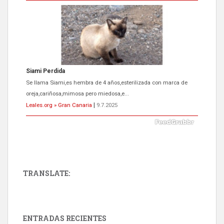
Siami Perdida
Se llama Siami,es hembra de 4 años,esterilizada con marca de
oreja,cariñosa,mimosa pero miedosa,e...
Leales.org » Gran Canaria
|
9.7.2025
TRANSLATE:
ADOPCIÓN URGENTE GATA TEROR GRAN CANARIA
El ayuntamiento se va a llevar a Los Gatos callejeros de la zona los
próximos días, ella incluida...
ENTRADAS RECIENTES
Leales.org » Gran Canaria
|
9.7.2025