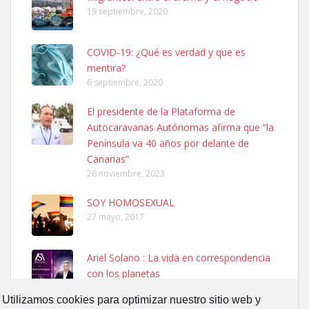
Leales.org » Gran Canaria
|
6.7.2025
19 septiembre, 2020
COVID-19: ¿Qué es verdad y que es
mentira?
6 septiembre, 2020
El presidente de la Plataforma de
SHIBA PERDIDO AVDA JOSE MESA Y LOPEZ
Autocaravanas Autónomas afirma que “la
PERRO MACHO RAZA SHIBA CON MICROCHIP PERDIDO HOY
Península va 40 años por delante de
06/07/2025 ZONA MESA Y LOPEZ. ES MUY ASUSTADIZO
Canarias”
Leales.org » Gran Canaria
|
6.7.2025
26 noviembre, 2023
SOY HOMOSEXUAL
27 mayo, 2017
Ariel Solano : La vida en correspondencia
con los planetas
Ninfa perdida
13 septiembre, 2017
El día 5 se los perdió una ninfa papillera, asustada tiene miedo a la
Utilizamos cookies para optimizar nuestro sitio web y
calle, se perdió por la zon...