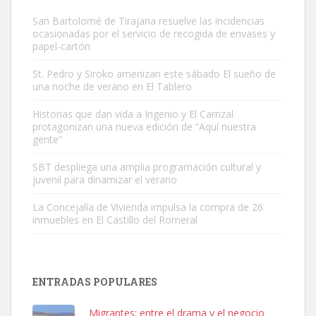
San Bartolomé de Tirajana resuelve las incidencias
ocasionadas por el servicio de recogida de envases y
papel-cartón
St. Pedro y Siroko amenizan este sábado El sueño de
una noche de verano en El Tablero
Gato manso encontrado
Historias que dan vida a Ingenio y El Carrizal
protagonizan una nueva edición de “Aquí nuestra
Este gato macho ha aparecido en la calle hace menos de un mes,
gente”
es muy manso y extremadamente cari...
Leales.org » Gran Canaria
|
9.7.2025
SBT despliega una amplia programación cultural y
juvenil para dinamizar el verano
La Concejalía de Vivienda impulsa la compra de 26
inmuebles en El Castillo del Romeral
Adopción urgente
ENTRADAS POPULARES
Busco adopción responsable para mi perra. Pastor alemán,
hembra, 4 años. Por motivos personales ...
Migrantes: entre el drama y el negocio