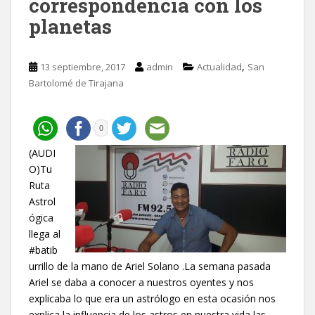
correspondencia con los
planetas
,
13 septiembre, 2017
admin
Actualidad
San
Bartolomé de Tirajana
0
(AUDI
O)Tu
Ruta
Astrol
ógica
llega al
#batib
urrillo de la mano de Ariel Solano .La semana pasada
Ariel se daba a conocer a nuestros oyentes y nos
explicaba lo que era un astrólogo en esta ocasión nos
explica la influencia de los astros en nuestra vida las