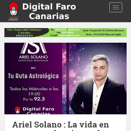
S
TOGGLE
k
i
p
t
o
m
a
i
n
c
o
n
t
e
n
t
Ariel Solano : La vida en