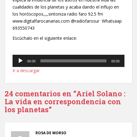
cualidades de los planetas y acaba dando el influjo en
los horóscopos,,,,sintoniza radio faro 92.5 fm
www.digitalfarocanarias.com @radiofarosur Whatsaap
693550743
Escúchalo en el siguiente enlace:
Reproductor
00:00
00:00
de
Ir a descargar
audio
24 comentarios en “Ariel Solano :
La vida en correspondencia con
los planetas”
ROSA DE MORSO