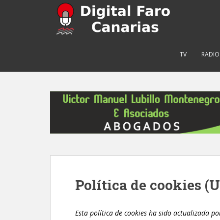
S
k
i
p
t
TV
RADIO
o
m
a
i
n
c
o
n
t
e
n
Política de cookies (
t
Esta política de cookies ha sido actualizada po