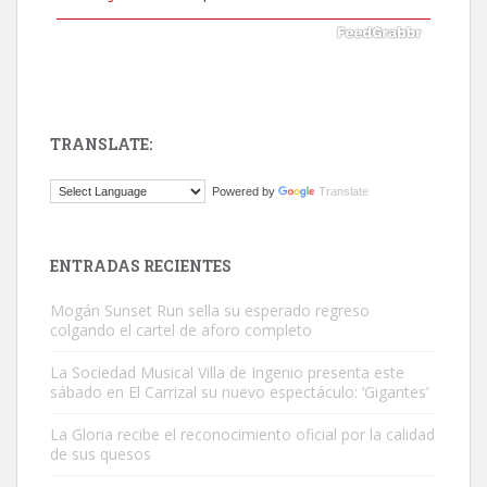
TRANSLATE:
ADOPCIÓN URGENTE GATA TEROR GRAN CANARIA
Powered by
Translate
El ayuntamiento se va a llevar a Los Gatos callejeros de la zona los
próximos días, ella incluida...
Leales.org » Gran Canaria
|
9.7.2025
ENTRADAS RECIENTES
Mogán Sunset Run sella su esperado regreso
colgando el cartel de aforo completo
La Sociedad Musical Villa de Ingenio presenta este
sábado en El Carrizal su nuevo espectáculo: ‘Gigantes’
Gato manso encontrado
La Gloria recibe el reconocimiento oficial por la calidad
Este gato macho ha aparecido en la calle hace menos de un mes,
de sus quesos
es muy manso y extremadamente cari...