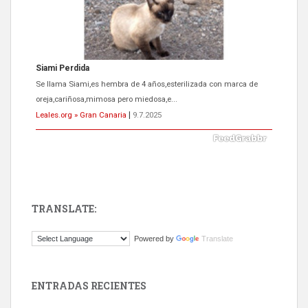
ADOPCIÓN URGENTE GATA TEROR GRAN CANARIA
El ayuntamiento se va a llevar a Los Gatos callejeros de la zona los
próximos días, ella incluida...
Leales.org » Gran Canaria
|
9.7.2025
TRANSLATE:
Gato manso encontrado
Powered by
Translate
Este gato macho ha aparecido en la calle hace menos de un mes,
es muy manso y extremadamente cari...
Leales.org » Gran Canaria
|
9.7.2025
ENTRADAS RECIENTES