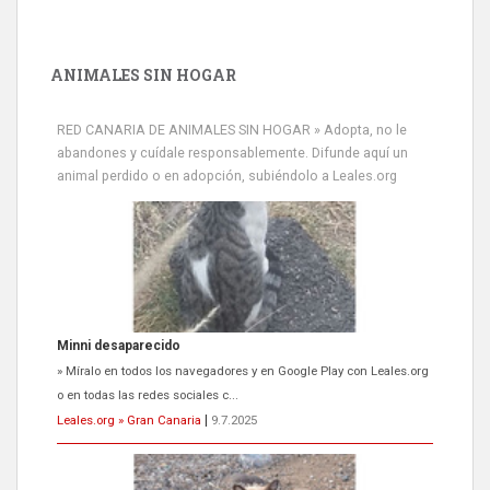
ANIMALES SIN HOGAR
RED CANARIA DE ANIMALES SIN HOGAR » Adopta, no le
abandones y cuídale responsablemente. Difunde aquí un
animal perdido o en adopción, subiéndolo a Leales.org
Siami Perdida
Se llama Siami,es hembra de 4 años,esterilizada con marca de
oreja,cariñosa,mimosa pero miedosa,e...
Leales.org » Gran Canaria
|
9.7.2025