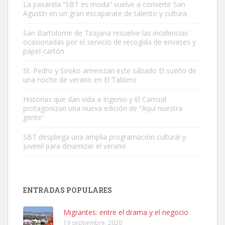
La pasarela “SBT es moda” vuelve a convertir San
Agustín en un gran escaparate de talento y cultura.
San Bartolomé de Tirajana resuelve las incidencias
ocasionadas por el servicio de recogida de envases y
papel-cartón
Adopción urgente
Busco adopción responsable para mi perra. Pastor alemán,
St. Pedro y Siroko amenizan este sábado El sueño de
una noche de verano en El Tablero
hembra, 4 años. Por motivos personales ...
Leales.org » Gran Canaria
|
6.7.2025
Historias que dan vida a Ingenio y El Carrizal
protagonizan una nueva edición de “Aquí nuestra
gente”
SBT despliega una amplia programación cultural y
juvenil para dinamizar el verano
SHIBA PERDIDO AVDA JOSE MESA Y LOPEZ
PERRO MACHO RAZA SHIBA CON MICROCHIP PERDIDO HOY
ENTRADAS POPULARES
06/07/2025 ZONA MESA Y LOPEZ. ES MUY ASUSTADIZO
Leales.org » Gran Canaria
|
6.7.2025
Migrantes: entre el drama y el negocio
19 septiembre, 2020