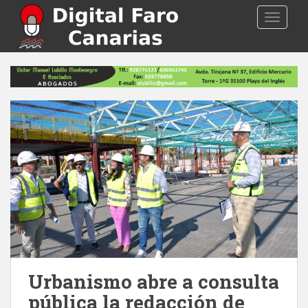
S
TOGGLE
k
i
p
t
o
m
a
i
n
c
o
n
t
e
n
t
Urbanismo abre a consulta
pública la redacción de