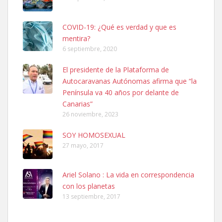
COVID-19: ¿Qué es verdad y que es
mentira?
6 septiembre, 2020
Ninfa perdida
El presidente de la Plataforma de
El día 5 se los perdió una ninfa papillera, asustada tiene miedo a la
Autocaravanas Autónomas afirma que “la
calle, se perdió por la zon...
Península va 40 años por delante de
Leales.org » Gran Canaria
|
6.7.2025
Canarias”
26 noviembre, 2023
SOY HOMOSEXUAL
27 mayo, 2017
Ariel Solano : La vida en correspondencia
Adopcion
con los planetas
Busco casa de acogida para mi perrita ya que por temas de trabajo
13 septiembre, 2017
no la puedo tener. Solo gente r...
Leales.org » Gran Canaria
|
4.7.2025