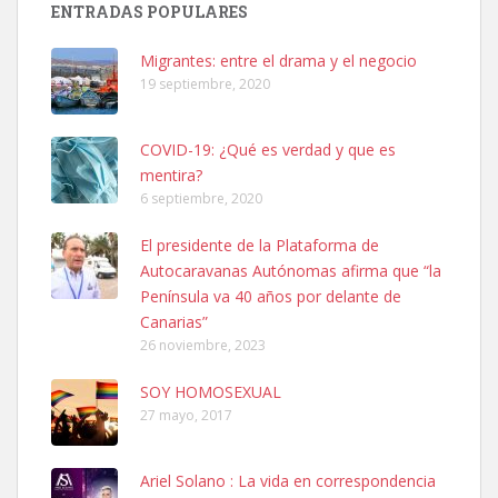
ENTRADAS POPULARES
06/07/2025 ZONA MESA Y LOPEZ. ES MUY ASUSTADIZO
Leales.org » Gran Canaria
|
6.7.2025
Migrantes: entre el drama y el negocio
19 septiembre, 2020
COVID-19: ¿Qué es verdad y que es
mentira?
6 septiembre, 2020
Ninfa perdida
El presidente de la Plataforma de
El día 5 se los perdió una ninfa papillera, asustada tiene miedo a la
Autocaravanas Autónomas afirma que “la
calle, se perdió por la zon...
Península va 40 años por delante de
Leales.org » Gran Canaria
|
6.7.2025
Canarias”
26 noviembre, 2023
SOY HOMOSEXUAL
27 mayo, 2017
Ariel Solano : La vida en correspondencia
Adopcion