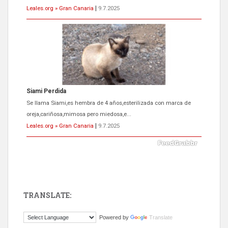
Leales.org » Gran Canaria
|
9.7.2025
ADOPCIÓN URGENTE GATA TEROR GRAN CANARIA
El ayuntamiento se va a llevar a Los Gatos callejeros de la zona los
próximos días, ella incluida...
Leales.org » Gran Canaria
|
9.7.2025
TRANSLATE:
Gato manso encontrado
Powered by
Translate
Este gato macho ha aparecido en la calle hace menos de un mes,