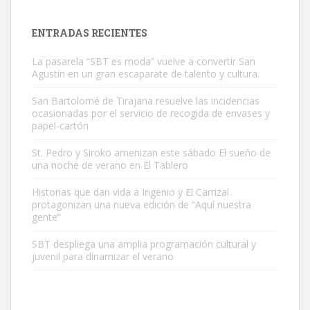
es muy manso y extremadamente cari...
Leales.org » Gran Canaria
|
9.7.2025
ENTRADAS RECIENTES
La pasarela “SBT es moda” vuelve a convertir San
Agustín en un gran escaparate de talento y cultura.
San Bartolomé de Tirajana resuelve las incidencias
ocasionadas por el servicio de recogida de envases y
papel-cartón
Adopción urgente
Busco adopción responsable para mi perra. Pastor alemán,
St. Pedro y Siroko amenizan este sábado El sueño de
una noche de verano en El Tablero
hembra, 4 años. Por motivos personales ...
Leales.org » Gran Canaria
|
6.7.2025
Historias que dan vida a Ingenio y El Carrizal
protagonizan una nueva edición de “Aquí nuestra
gente”
SBT despliega una amplia programación cultural y
juvenil para dinamizar el verano
SHIBA PERDIDO AVDA JOSE MESA Y LOPEZ
PERRO MACHO RAZA SHIBA CON MICROCHIP PERDIDO HOY