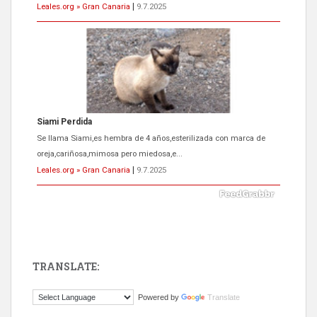
Leales.org » Gran Canaria
|
9.7.2025
Siami Perdida
Se llama Siami,es hembra de 4 años,esterilizada con marca de
oreja,cariñosa,mimosa pero miedosa,e...
Leales.org » Gran Canaria
|
9.7.2025
TRANSLATE:
ADOPCIÓN URGENTE GATA TEROR GRAN CANARIA
Powered by
Translate
El ayuntamiento se va a llevar a Los Gatos callejeros de la zona los