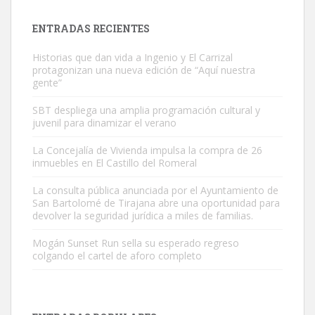
próximos días, ella incluida...
Leales.org » Gran Canaria
|
9.7.2025
ENTRADAS RECIENTES
Historias que dan vida a Ingenio y El Carrizal
protagonizan una nueva edición de “Aquí nuestra
gente”
SBT despliega una amplia programación cultural y
juvenil para dinamizar el verano
Gato manso encontrado
Este gato macho ha aparecido en la calle hace menos de un mes,
La Concejalía de Vivienda impulsa la compra de 26
inmuebles en El Castillo del Romeral
es muy manso y extremadamente cari...
Leales.org » Gran Canaria
|
9.7.2025
La consulta pública anunciada por el Ayuntamiento de
San Bartolomé de Tirajana abre una oportunidad para
devolver la seguridad jurídica a miles de familias.
Mogán Sunset Run sella su esperado regreso
colgando el cartel de aforo completo
Adopción urgente
Busco adopción responsable para mi perra. Pastor alemán,