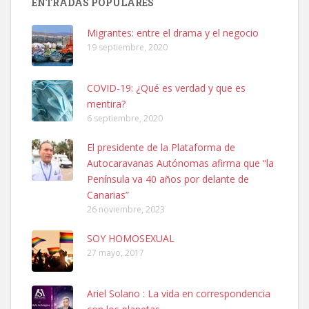
ENTRADAS POPULARES
hembra, 4 años. Por motivos personales ...
Leales.org » Gran Canaria
|
6.7.2025
Migrantes: entre el drama y el negocio
19 septiembre, 2020
COVID-19: ¿Qué es verdad y que es
mentira?
6 septiembre, 2020
SHIBA PERDIDO AVDA JOSE MESA Y LOPEZ
El presidente de la Plataforma de
PERRO MACHO RAZA SHIBA CON MICROCHIP PERDIDO HOY
Autocaravanas Autónomas afirma que “la
06/07/2025 ZONA MESA Y LOPEZ. ES MUY ASUSTADIZO
Península va 40 años por delante de
Leales.org » Gran Canaria
|
6.7.2025
Canarias”
26 noviembre, 2023
SOY HOMOSEXUAL
27 mayo, 2017
Ariel Solano : La vida en correspondencia
Ninfa perdida