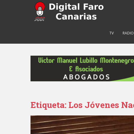
S
k
i
p
t
TV
RADIO
o
m
a
i
n
c
o
n
t
e
Etiqueta: Los Jóvenes Na
n
t