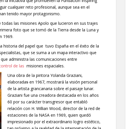
 la iniciativa que promueven la Fundación Inspiring
guir cualquier reto profesional, aunque sea en el
 han tenido mayor protagonismo.
e todas las misiones Apolo que lucieron en sus trajes
primera foto que se tomó de la Tierra desde la Luna y
n 1969.
 historia del papel que tuvo España en el éxito de la
 especialistas, que se suma a un mapa interactivo que
 que administra las comunicaciones entre
control de las
misiones espaciales.
Una obra de la pintora Yolanda Graziani,
elaborada
s
en 1967, mostrará la visión personal
de la artista grancanaria sobre el paisaje lunar.
Graziani fue una creadora destacada en los años
60 por su carácter transgresor que entabló
relación con H. Willian Wood, director de la red de
estaciones de la NASA en 1969, quien quedó
impresionado por el extraordinario logro estético,
tan próximo a la realidad de la interpretación de la