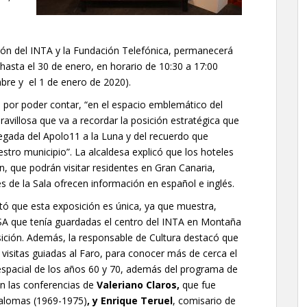
ión del INTA y la Fundación Telefónica, permanecerá
hasta el 30 de enero, en horario de 10:30 a 17:00
mbre y el 1 de enero de 2020).
n por poder contar, “en el espacio emblemático del
villosa que va a recordar la posición estratégica que
legada del Apolo11 a la Luna y del recuerdo que
estro municipio”. La alcaldesa explicó que los hoteles
n, que podrán visitar residentes en Gran Canaria,
es de la Sala ofrecen información en español e inglés.
tó que esta exposición es única, ya que muestra,
SA que tenía guardadas el centro del INTA en Montaña
sición. Además, la responsable de Cultura destacó que
 visitas guiadas al Faro, para conocer más de cerca el
spacial de los años 60 y 70, además del programa de
on las conferencias de
Valeriano Claros,
que fue
palomas (1969-1975)
, y Enrique Teruel
, comisario de