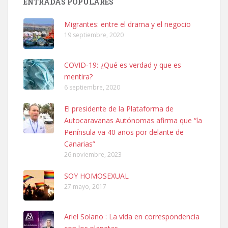
ENTRADAS POPULARES
06/07/2025 ZONA MESA Y LOPEZ. ES MUY ASUSTADIZO
Leales.org » Gran Canaria
|
6.7.2025
Migrantes: entre el drama y el negocio
19 septiembre, 2020
COVID-19: ¿Qué es verdad y que es
mentira?
6 septiembre, 2020
Ninfa perdida
El presidente de la Plataforma de
El día 5 se los perdió una ninfa papillera, asustada tiene miedo a la
Autocaravanas Autónomas afirma que “la
calle, se perdió por la zon...
Península va 40 años por delante de
Leales.org » Gran Canaria
|
6.7.2025
Canarias”
26 noviembre, 2023
SOY HOMOSEXUAL
27 mayo, 2017
Ariel Solano : La vida en correspondencia
Adopcion