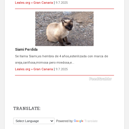
Leales.org » Gran Canaria
|
9.7.2025
ADOPCIÓN URGENTE GATA TEROR GRAN CANARIA
El ayuntamiento se va a llevar a Los Gatos callejeros de la zona los
próximos días, ella incluida...
Leales.org » Gran Canaria
|
9.7.2025
TRANSLATE:
Gato manso encontrado
Powered by
Translate
Este gato macho ha aparecido en la calle hace menos de un mes,