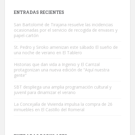
es muy manso y extremadamente cari...
Leales.org » Gran Canaria
|
9.7.2025
ENTRADAS RECIENTES
San Bartolomé de Tirajana resuelve las incidencias
ocasionadas por el servicio de recogida de envases y
papel-cartón
St. Pedro y Siroko amenizan este sábado El sueño de
una noche de verano en El Tablero
Adopción urgente
Busco adopción responsable para mi perra. Pastor alemán,
Historias que dan vida a Ingenio y El Carrizal
protagonizan una nueva edición de “Aquí nuestra
hembra, 4 años. Por motivos personales ...
gente”
Leales.org » Gran Canaria
|
6.7.2025
SBT despliega una amplia programación cultural y
juvenil para dinamizar el verano
La Concejalía de Vivienda impulsa la compra de 26
inmuebles en El Castillo del Romeral
SHIBA PERDIDO AVDA JOSE MESA Y LOPEZ
PERRO MACHO RAZA SHIBA CON MICROCHIP PERDIDO HOY