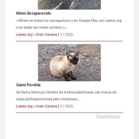
Siami Perdida
Se llama Siami,es hembra de 4 años,esterilizada con marca de
oreja,cariñosa,mimosa pero miedosa,e...
Leales.org » Gran Canaria
|
9.7.2025
ADOPCIÓN URGENTE GATA TEROR GRAN CANARIA
El ayuntamiento se va a llevar a Los Gatos callejeros de la zona los
próximos días, ella incluida...
Leales.org » Gran Canaria
|
9.7.2025