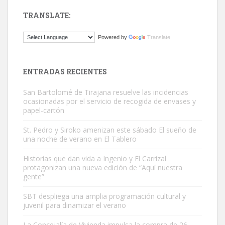
TRANSLATE:
Gato manso encontrado
Powered by
Translate
Este gato macho ha aparecido en la calle hace menos de un mes,
es muy manso y extremadamente cari...
Leales.org » Gran Canaria
|
9.7.2025
ENTRADAS RECIENTES
San Bartolomé de Tirajana resuelve las incidencias
ocasionadas por el servicio de recogida de envases y
papel-cartón
St. Pedro y Siroko amenizan este sábado El sueño de
una noche de verano en El Tablero
Adopción urgente
Busco adopción responsable para mi perra. Pastor alemán,
Historias que dan vida a Ingenio y El Carrizal
protagonizan una nueva edición de “Aquí nuestra
hembra, 4 años. Por motivos personales ...
gente”
Leales.org » Gran Canaria
|
6.7.2025
SBT despliega una amplia programación cultural y
juvenil para dinamizar el verano
La Concejalía de Vivienda impulsa la compra de 26