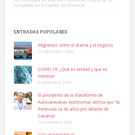
inmuebles en El Castillo del Romeral
SHIBA PERDIDO AVDA JOSE MESA Y LOPEZ
PERRO MACHO RAZA SHIBA CON MICROCHIP PERDIDO HOY
ENTRADAS POPULARES
06/07/2025 ZONA MESA Y LOPEZ. ES MUY ASUSTADIZO
Leales.org » Gran Canaria
|
6.7.2025
Migrantes: entre el drama y el negocio
19 septiembre, 2020
COVID-19: ¿Qué es verdad y que es
mentira?
6 septiembre, 2020
Ninfa perdida
El presidente de la Plataforma de
El día 5 se los perdió una ninfa papillera, asustada tiene miedo a la
Autocaravanas Autónomas afirma que “la
calle, se perdió por la zon...
Península va 40 años por delante de
Leales.org » Gran Canaria
|
6.7.2025
Canarias”
26 noviembre, 2023
SOY HOMOSEXUAL