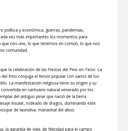
e política y económica, guerras, pandemias,
 cada vez más importantes los momentos para
 lo que nos une, lo que tenemos en común, lo que nos
omo comunidad.
e la celebración de las Fiestas del Pino en Teror. La
n del Pino conjuga el fervor popular con varios de los
lo. La manifestación religiosa tiene su origen y su
 convertida en santuario natural venerado por los
mplar del antiguo pinar que nació de la tierra
aisaje insular, rodeado de dragos, dominando este
sque de laurisilva, manantial del alisio.
ua, la garantía de vida, de felicidad para el campo