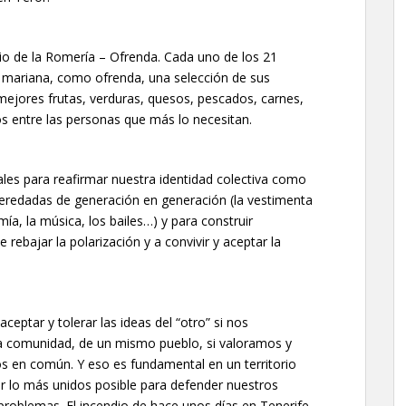
rio de la Romería – Ofrenda. Cada uno de los 21
la mariana, como ofrenda, una selección de sus
 mejores frutas, verduras, quesos, pescados, carnes,
os entre las personas que más lo necesitan.
les para reafirmar nuestra identidad colectiva como
heredadas de generación en generación (la vestimenta
mía, la música, los bailes…) y para construir
ebajar la polarización y a convivir y aceptar la
ptar y tolerar las ideas del “otro” si nos
omunidad, de un mismo pueblo, si valoramos y
 en común. Y eso es fundamental en un territorio
r lo más unidos posible para defender nuestros
 problemas. El incendio de hace unos días en Tenerife