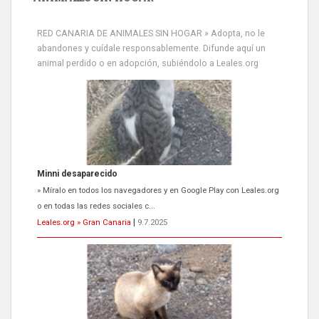
RED CANARIA DE ANIMALES SIN HOGAR » Adopta, no le
abandones y cuídale responsablemente. Difunde aquí un
animal perdido o en adopción, subiéndolo a Leales.org
Siami Perdida
Se llama Siami,es hembra de 4 años,esterilizada con marca de
oreja,cariñosa,mimosa pero miedosa,e...
Leales.org » Gran Canaria
|
9.7.2025