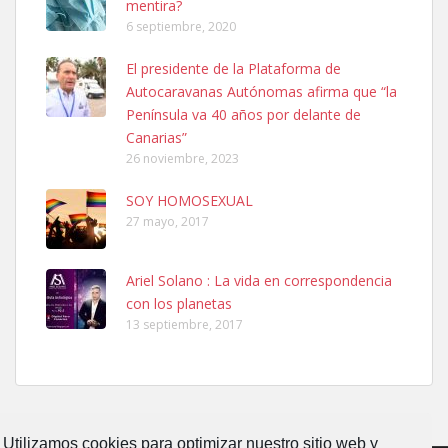
mentira?
6 septiembre, 2020
Ninfa perdida
El presidente de la Plataforma de
El día 5 se los perdió una ninfa papillera, asustada tiene miedo a la
Autocaravanas Autónomas afirma que “la
calle, se perdió por la zon...
Península va 40 años por delante de
Leales.org » Gran Canaria
|
6.7.2025
Canarias”
26 noviembre, 2023
SOY HOMOSEXUAL
27 mayo, 2017
Ariel Solano : La vida en correspondencia
Adopcion
con los planetas
Busco casa de acogida para mi perrita ya que por temas de trabajo
13 septiembre, 2017
no la puedo tener. Solo gente r...
Leales.org » Gran Canaria
|
4.7.2025
Utilizamos cookies para optimizar nuestro sitio web y