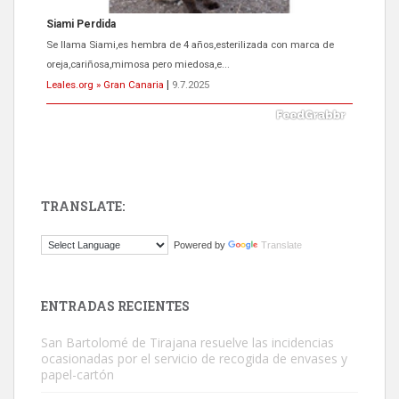
ADOPCIÓN URGENTE GATA TEROR GRAN CANARIA
El ayuntamiento se va a llevar a Los Gatos callejeros de la zona los
próximos días, ella incluida...
Leales.org » Gran Canaria
|
9.7.2025
TRANSLATE:
Gato manso encontrado
Powered by
Translate
Este gato macho ha aparecido en la calle hace menos de un mes,
es muy manso y extremadamente cari...
Leales.org » Gran Canaria
|
9.7.2025
ENTRADAS RECIENTES
San Bartolomé de Tirajana resuelve las incidencias
ocasionadas por el servicio de recogida de envases y
papel-cartón