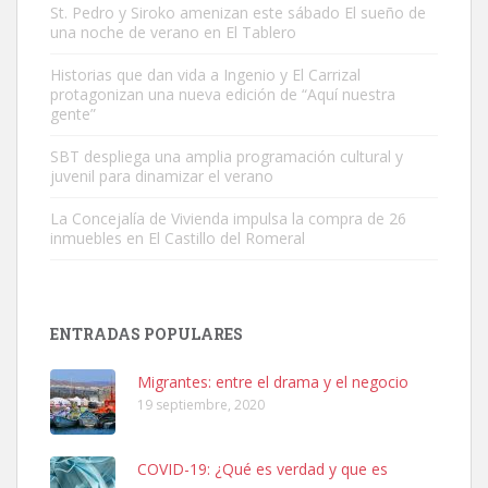
St. Pedro y Siroko amenizan este sábado El sueño de
una noche de verano en El Tablero
Adopción urgente
Busco adopción responsable para mi perra. Pastor alemán,
Historias que dan vida a Ingenio y El Carrizal
protagonizan una nueva edición de “Aquí nuestra
hembra, 4 años. Por motivos personales ...
gente”
Leales.org » Gran Canaria
|
6.7.2025
SBT despliega una amplia programación cultural y
juvenil para dinamizar el verano
La Concejalía de Vivienda impulsa la compra de 26
inmuebles en El Castillo del Romeral
SHIBA PERDIDO AVDA JOSE MESA Y LOPEZ
PERRO MACHO RAZA SHIBA CON MICROCHIP PERDIDO HOY
ENTRADAS POPULARES
06/07/2025 ZONA MESA Y LOPEZ. ES MUY ASUSTADIZO
Leales.org » Gran Canaria
|
6.7.2025
Migrantes: entre el drama y el negocio
19 septiembre, 2020
COVID-19: ¿Qué es verdad y que es