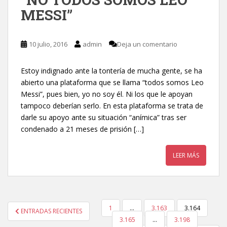
MESSI”
10 julio, 2016
admin
Deja un comentario
Estoy indignado ante la tontería de mucha gente, se ha
abierto una plataforma que se llama “todos somos Leo
Messi”, pues bien, yo no soy él. Ni los que le apoyan
tampoco deberían serlo. En esta plataforma se trata de
darle su apoyo ante su situación “anímica” tras ser
condenado a 21 meses de prisión […]
LEER MÁS
1
…
3.163
3.164
ENTRADAS RECIENTES
NAVEGACIÓN DE ENTRADAS
3.165
…
3.198