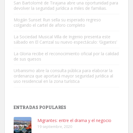
San Bartolomé de Tirajana abre una oportunidad para
devolver la seguridad jurídica a miles de familias.
Mogán Sunset Run sella su esperado regreso
colgando el cartel de aforo completo
Gato manso encontrado
Este gato macho ha aparecido en la calle hace menos de un mes,
La Sociedad Musical Villa de Ingenio presenta este
sábado en El Carrizal su nuevo espectáculo: ‘Gigantes’
es muy manso y extremadamente cari...
Leales.org » Gran Canaria
|
9.7.2025
La Gloria recibe el reconocimiento oficial por la calidad
de sus quesos
Urbanismo abre la consulta pública para elaborar la
ordenanza que aportará mayor seguridad jurídica al
uso residencial en la zona turística
Adopción urgente
Busco adopción responsable para mi perra. Pastor alemán,
ENTRADAS POPULARES
hembra, 4 años. Por motivos personales ...
Leales.org » Gran Canaria
|
6.7.2025
Migrantes: entre el drama y el negocio
19 septiembre, 2020