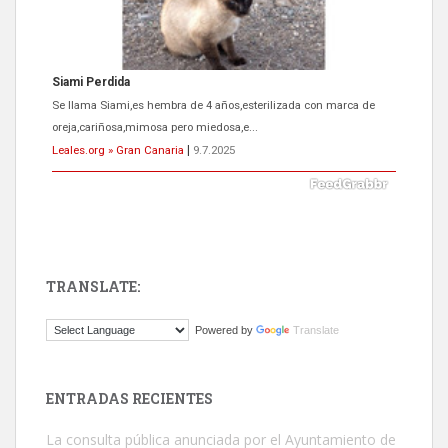
Siami Perdida
Se llama Siami,es hembra de 4 años,esterilizada con marca de
oreja,cariñosa,mimosa pero miedosa,e...
Leales.org » Gran Canaria
|
9.7.2025
TRANSLATE:
ADOPCIÓN URGENTE GATA TEROR GRAN CANARIA
Powered by
Translate
El ayuntamiento se va a llevar a Los Gatos callejeros de la zona los
próximos días, ella incluida...
Leales.org » Gran Canaria
|
9.7.2025
ENTRADAS RECIENTES
La consulta pública anunciada por el Ayuntamiento de