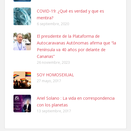
COVID-19: ¿Qué es verdad y que es
mentira?
6 septiembre, 2020
SHIBA PERDIDO AVDA JOSE MESA Y LOPEZ
El presidente de la Plataforma de
PERRO MACHO RAZA SHIBA CON MICROCHIP PERDIDO HOY
Autocaravanas Autónomas afirma que “la
06/07/2025 ZONA MESA Y LOPEZ. ES MUY ASUSTADIZO
Península va 40 años por delante de
Leales.org » Gran Canaria
|
6.7.2025
Canarias”
26 noviembre, 2023
SOY HOMOSEXUAL
27 mayo, 2017
Ariel Solano : La vida en correspondencia
Ninfa perdida
con los planetas
El día 5 se los perdió una ninfa papillera, asustada tiene miedo a la
13 septiembre, 2017
calle, se perdió por la zon...
Leales.org » Gran Canaria
|
6.7.2025