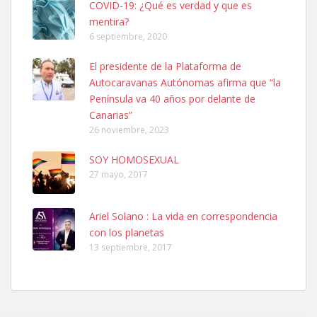
COVID-19: ¿Qué es verdad y que es
mentira?
6 septiembre, 2020
SHIBA PERDIDO AVDA JOSE MESA Y LOPEZ
El presidente de la Plataforma de
PERRO MACHO RAZA SHIBA CON MICROCHIP PERDIDO HOY
Autocaravanas Autónomas afirma que “la
06/07/2025 ZONA MESA Y LOPEZ. ES MUY ASUSTADIZO
Península va 40 años por delante de
Leales.org » Gran Canaria
|
6.7.2025
Canarias”
26 noviembre, 2023
SOY HOMOSEXUAL
27 mayo, 2017
Ariel Solano : La vida en correspondencia
Ninfa perdida
con los planetas
El día 5 se los perdió una ninfa papillera, asustada tiene miedo a la
13 septiembre, 2017
calle, se perdió por la zon...
Leales.org » Gran Canaria
|
6.7.2025