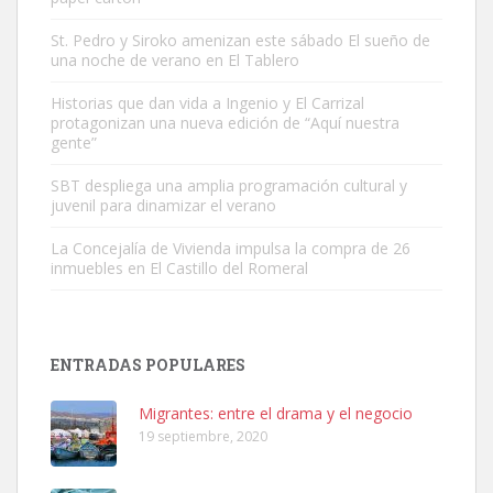
St. Pedro y Siroko amenizan este sábado El sueño de
una noche de verano en El Tablero
Gato manso encontrado
Este gato macho ha aparecido en la calle hace menos de un mes,
Historias que dan vida a Ingenio y El Carrizal
protagonizan una nueva edición de “Aquí nuestra
es muy manso y extremadamente cari...
gente”
Leales.org » Gran Canaria
|
9.7.2025
SBT despliega una amplia programación cultural y
juvenil para dinamizar el verano
La Concejalía de Vivienda impulsa la compra de 26
inmuebles en El Castillo del Romeral
Adopción urgente
Busco adopción responsable para mi perra. Pastor alemán,
ENTRADAS POPULARES
hembra, 4 años. Por motivos personales ...
Leales.org » Gran Canaria
|
6.7.2025
Migrantes: entre el drama y el negocio
19 septiembre, 2020