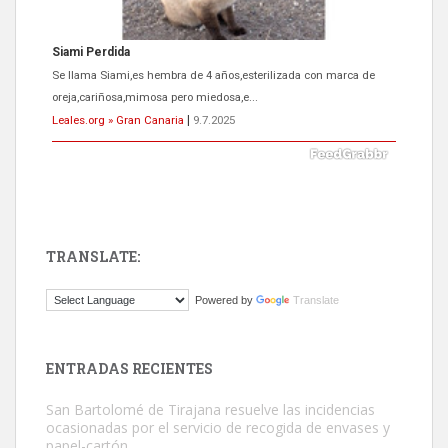
Siami Perdida
Se llama Siami,es hembra de 4 años,esterilizada con marca de
oreja,cariñosa,mimosa pero miedosa,e...
Leales.org » Gran Canaria
|
9.7.2025
TRANSLATE:
ADOPCIÓN URGENTE GATA TEROR GRAN CANARIA
Powered by
Translate
El ayuntamiento se va a llevar a Los Gatos callejeros de la zona los
próximos días, ella incluida...
Leales.org » Gran Canaria
|
9.7.2025
ENTRADAS RECIENTES
San Bartolomé de Tirajana resuelve las incidencias
ocasionadas por el servicio de recogida de envases y
papel-cartón