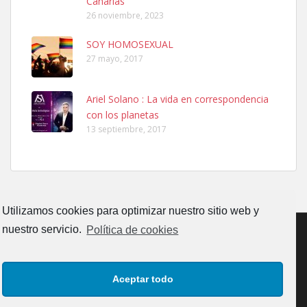
Canarias”
26 noviembre, 2023
SOY HOMOSEXUAL
27 mayo, 2017
Ariel Solano : La vida en correspondencia
Ninfa perdida
con los planetas
El día 5 se los perdió una ninfa papillera, asustada tiene miedo a la
13 septiembre, 2017
calle, se perdió por la zon...
Leales.org » Gran Canaria
|
6.7.2025
Utilizamos cookies para optimizar nuestro sitio web y
nuestro servicio.
Política de cookies
Adopcion
CONTACTO
AVISO LEGAL
POLÍTICA DE PRIVACIDAD
Busco casa de acogida para mi perrita ya que por temas de trabajo
Aceptar todo
no la puedo tener. Solo gente r...
POLÍTICA DE COOKIES (UE)