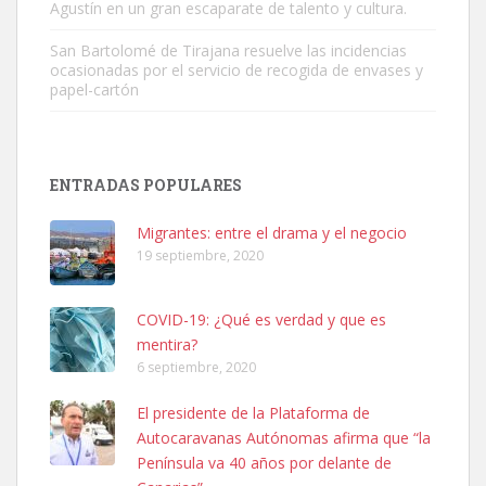
Agustín en un gran escaparate de talento y cultura.
San Bartolomé de Tirajana resuelve las incidencias
ocasionadas por el servicio de recogida de envases y
papel-cartón
Adopción urgente
Busco adopción responsable para mi perra. Pastor alemán,
ENTRADAS POPULARES
hembra, 4 años. Por motivos personales ...
Leales.org » Gran Canaria
|
6.7.2025
Migrantes: entre el drama y el negocio
19 septiembre, 2020
COVID-19: ¿Qué es verdad y que es
mentira?
6 septiembre, 2020
SHIBA PERDIDO AVDA JOSE MESA Y LOPEZ
El presidente de la Plataforma de
PERRO MACHO RAZA SHIBA CON MICROCHIP PERDIDO HOY
Autocaravanas Autónomas afirma que “la
06/07/2025 ZONA MESA Y LOPEZ. ES MUY ASUSTADIZO
Península va 40 años por delante de
Leales.org » Gran Canaria
|
6.7.2025