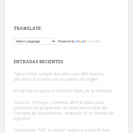
TRANSLATE:
ADOPCIÓN URGENTE GATA TEROR GRAN CANARIA
Powered by
Translate
El ayuntamiento se va a llevar a Los Gatos callejeros de la zona los
próximos días, ella incluida...
Leales.org » Gran Canaria
|
9.7.2025
ENTRADAS RECIENTES
Tierra Firme cumple dos años con 400 jóvenes
africanos formados en sus países de origen
El Carrizal recupera el histórico Reloj de la Heredad
Turismo, Festejos y Eventos abre el plazo para
Gato manso encontrado
presentar las propuestas al cartel anunciador del
Este gato macho ha aparecido en la calle hace menos de un mes,
Carnaval de Maspalomas, dedicado a ‘Un Mundo de
Juguetes’
es muy manso y extremadamente cari...
Leales.org » Gran Canaria
|
9.7.2025
La pasarela “SBT es moda” vuelve a convertir San