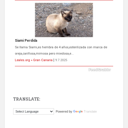
Siami Perdida
Se llama Siami,es hembra de 4 años,esterilizada con marca de
oreja,cariñosa,mimosa pero miedosa,e...
Leales.org » Gran Canaria
|
9.7.2025
TRANSLATE:
ADOPCIÓN URGENTE GATA TEROR GRAN CANARIA
Powered by
Translate
El ayuntamiento se va a llevar a Los Gatos callejeros de la zona los
próximos días, ella incluida...
Leales.org » Gran Canaria
|
9.7.2025