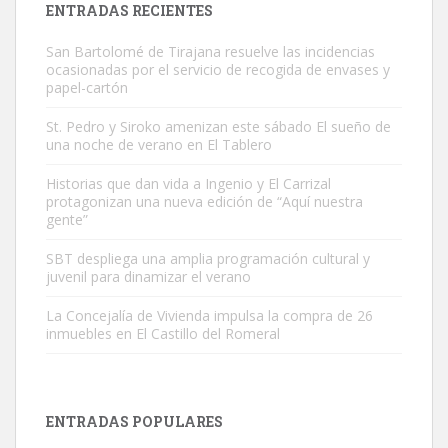
ENTRADAS RECIENTES
San Bartolomé de Tirajana resuelve las incidencias
ocasionadas por el servicio de recogida de envases y
papel-cartón
St. Pedro y Siroko amenizan este sábado El sueño de
una noche de verano en El Tablero
Gato manso encontrado
Este gato macho ha aparecido en la calle hace menos de un mes,
Historias que dan vida a Ingenio y El Carrizal
protagonizan una nueva edición de “Aquí nuestra
es muy manso y extremadamente cari...
gente”
Leales.org » Gran Canaria
|
9.7.2025
SBT despliega una amplia programación cultural y
juvenil para dinamizar el verano
La Concejalía de Vivienda impulsa la compra de 26
inmuebles en El Castillo del Romeral
Adopción urgente
Busco adopción responsable para mi perra. Pastor alemán,
ENTRADAS POPULARES
hembra, 4 años. Por motivos personales ...