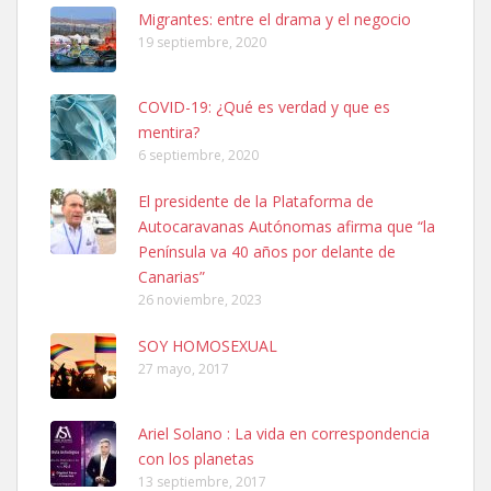
Leales.org » Gran Canaria
|
6.7.2025
Migrantes: entre el drama y el negocio
19 septiembre, 2020
COVID-19: ¿Qué es verdad y que es
mentira?
6 septiembre, 2020
SHIBA PERDIDO AVDA JOSE MESA Y LOPEZ
El presidente de la Plataforma de
PERRO MACHO RAZA SHIBA CON MICROCHIP PERDIDO HOY
Autocaravanas Autónomas afirma que “la
06/07/2025 ZONA MESA Y LOPEZ. ES MUY ASUSTADIZO
Península va 40 años por delante de
Leales.org » Gran Canaria
|
6.7.2025
Canarias”
26 noviembre, 2023
SOY HOMOSEXUAL
27 mayo, 2017
Ariel Solano : La vida en correspondencia
Ninfa perdida
con los planetas
El día 5 se los perdió una ninfa papillera, asustada tiene miedo a la
13 septiembre, 2017
calle, se perdió por la zon...