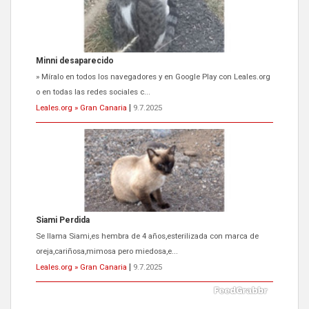
Siami Perdida
Se llama Siami,es hembra de 4 años,esterilizada con marca de
oreja,cariñosa,mimosa pero miedosa,e...
Leales.org » Gran Canaria
|
9.7.2025
ADOPCIÓN URGENTE GATA TEROR GRAN CANARIA
El ayuntamiento se va a llevar a Los Gatos callejeros de la zona los
próximos días, ella incluida...
Leales.org » Gran Canaria
|
9.7.2025