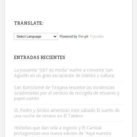
TRANSLATE:
Gato manso encontrado
Powered by
Translate
Este gato macho ha aparecido en la calle hace menos de un mes,
es muy manso y extremadamente cari...
Leales.org » Gran Canaria
|
9.7.2025
ENTRADAS RECIENTES
La pasarela “SBT es moda” vuelve a convertir San
Agustín en un gran escaparate de talento y cultura.
San Bartolomé de Tirajana resuelve las incidencias
ocasionadas por el servicio de recogida de envases y
papel-cartón
Adopción urgente
Busco adopción responsable para mi perra. Pastor alemán,
St. Pedro y Siroko amenizan este sábado El sueño de
una noche de verano en El Tablero
hembra, 4 años. Por motivos personales ...
Leales.org » Gran Canaria
|
6.7.2025
Historias que dan vida a Ingenio y El Carrizal
protagonizan una nueva edición de “Aquí nuestra