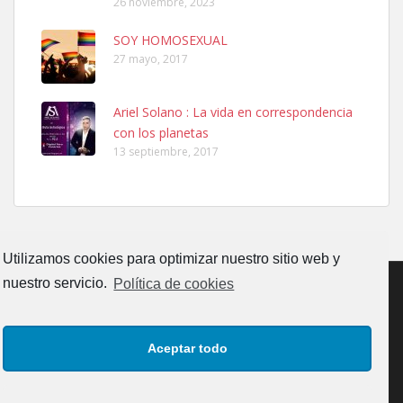
26 noviembre, 2023
SOY HOMOSEXUAL
27 mayo, 2017
Ariel Solano : La vida en correspondencia
Adopcion
con los planetas
Busco casa de acogida para mi perrita ya que por temas de trabajo
13 septiembre, 2017
no la puedo tener. Solo gente r...
Leales.org » Gran Canaria
|
4.7.2025
Utilizamos cookies para optimizar nuestro sitio web y
nuestro servicio.
Política de cookies
Gata joven encontrada
CONTACTO
AVISO LEGAL
POLÍTICA DE PRIVACIDAD
Gata joven encontrada en zona calle San Bernardo de Las Palmas
Aceptar todo
de Gran Canaria. Es una gata castr...
POLÍTICA DE COOKIES (UE)
Leales.org » Gran Canaria
|
4.7.2025
Copyrigth: Comunicaciones y Eventos Faro Canarias, S.L.U.