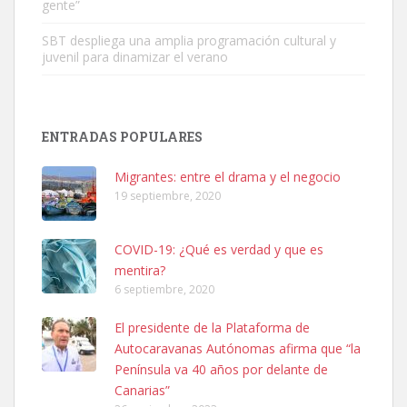
gente”
SBT despliega una amplia programación cultural y
juvenil para dinamizar el verano
SHIBA PERDIDO AVDA JOSE MESA Y LOPEZ
PERRO MACHO RAZA SHIBA CON MICROCHIP PERDIDO HOY
ENTRADAS POPULARES
06/07/2025 ZONA MESA Y LOPEZ. ES MUY ASUSTADIZO
Leales.org » Gran Canaria
|
6.7.2025
Migrantes: entre el drama y el negocio
19 septiembre, 2020
COVID-19: ¿Qué es verdad y que es
mentira?
6 septiembre, 2020
Ninfa perdida
El presidente de la Plataforma de
El día 5 se los perdió una ninfa papillera, asustada tiene miedo a la
Autocaravanas Autónomas afirma que “la
calle, se perdió por la zon...
Península va 40 años por delante de
Leales.org » Gran Canaria
|
6.7.2025
Canarias”