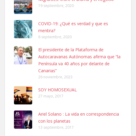
hembra, 4 años. Por motivos personales ...
19 septiembre, 2020
Leales.org » Gran Canaria
|
6.7.2025
COVID-19: ¿Qué es verdad y que es
mentira?
6 septiembre, 2020
El presidente de la Plataforma de
Autocaravanas Autónomas afirma que “la
SHIBA PERDIDO AVDA JOSE MESA Y LOPEZ
Península va 40 años por delante de
PERRO MACHO RAZA SHIBA CON MICROCHIP PERDIDO HOY
Canarias”
06/07/2025 ZONA MESA Y LOPEZ. ES MUY ASUSTADIZO
26 noviembre, 2023
Leales.org » Gran Canaria
|
6.7.2025
SOY HOMOSEXUAL
27 mayo, 2017
Ariel Solano : La vida en correspondencia
con los planetas
Ninfa perdida
13 septiembre, 2017
El día 5 se los perdió una ninfa papillera, asustada tiene miedo a la