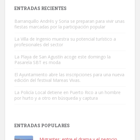
Leales.org » Gran Canaria
|
9.7.2025
ENTRADAS RECIENTES
Barranquillo Andrés y Soria se preparan para vivir unas
fiestas marcadas por la participación popular
La Villa de Ingenio muestra su potencial turístico a
profesionales del sector
Gato manso encontrado
La Playa de San Agustín acoge este domingo la
Este gato macho ha aparecido en la calle hace menos de un mes,
Pasarela SBT es moda
es muy manso y extremadamente cari...
El Ayuntamiento abre las inscripciones para una nueva
Leales.org » Gran Canaria
|
9.7.2025
edición del festival Mareas Vivas.
La Policía Local detiene en Puerto Rico a un hombre
por hurto y a otro en búsqueda y captura
ENTRADAS POPULARES
Adopción urgente
Busco adopción responsable para mi perra. Pastor alemán,
Migrantes: entre el drama y el negocio