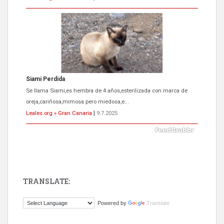
Siami Perdida
Se llama Siami,es hembra de 4 años,esterilizada con marca de
oreja,cariñosa,mimosa pero miedosa,e...
Leales.org » Gran Canaria
|
9.7.2025
TRANSLATE:
ADOPCIÓN URGENTE GATA TEROR GRAN CANARIA
Powered by
Translate
El ayuntamiento se va a llevar a Los Gatos callejeros de la zona los
próximos días, ella incluida...