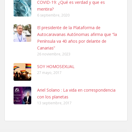
COVID-19: ¿Qué es verdad y que es
mentira?
6 septiembre, 2020
SHIBA PERDIDO AVDA JOSE MESA Y LOPEZ
El presidente de la Plataforma de
PERRO MACHO RAZA SHIBA CON MICROCHIP PERDIDO HOY
Autocaravanas Autónomas afirma que “la
06/07/2025 ZONA MESA Y LOPEZ. ES MUY ASUSTADIZO
Península va 40 años por delante de
Leales.org » Gran Canaria
|
6.7.2025
Canarias”
26 noviembre, 2023
SOY HOMOSEXUAL
27 mayo, 2017
Ariel Solano : La vida en correspondencia
Ninfa perdida
con los planetas
El día 5 se los perdió una ninfa papillera, asustada tiene miedo a la
13 septiembre, 2017
calle, se perdió por la zon...
Leales.org » Gran Canaria
|
6.7.2025