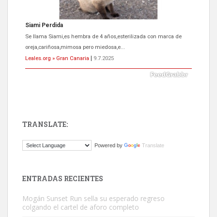
Siami Perdida
Se llama Siami,es hembra de 4 años,esterilizada con marca de
oreja,cariñosa,mimosa pero miedosa,e...
Leales.org » Gran Canaria
|
9.7.2025
TRANSLATE:
ADOPCIÓN URGENTE GATA TEROR GRAN CANARIA
Powered by
Translate
El ayuntamiento se va a llevar a Los Gatos callejeros de la zona los
próximos días, ella incluida...
Leales.org » Gran Canaria
|
9.7.2025
ENTRADAS RECIENTES
Mogán Sunset Run sella su esperado regreso
colgando el cartel de aforo completo