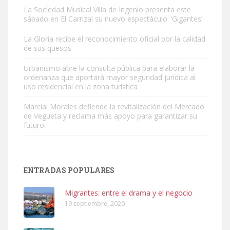
La Sociedad Musical Villa de Ingenio presenta este
sábado en El Carrizal su nuevo espectáculo: ‘Gigantes’
Gato manso encontrado
La Gloria recibe el reconocimiento oficial por la calidad
Este gato macho ha aparecido en la calle hace menos de un mes,
de sus quesos
es muy manso y extremadamente cari...
Urbanismo abre la consulta pública para elaborar la
Leales.org » Gran Canaria
|
9.7.2025
ordenanza que aportará mayor seguridad jurídica al
uso residencial en la zona turística
Marcial Morales defiende la revitalización del Mercado
de Vegueta y reclama más apoyo para garantizar su
futuro.
Adopción urgente
Busco adopción responsable para mi perra. Pastor alemán,
ENTRADAS POPULARES
hembra, 4 años. Por motivos personales ...
Leales.org » Gran Canaria
|
6.7.2025
Migrantes: entre el drama y el negocio
19 septiembre, 2020