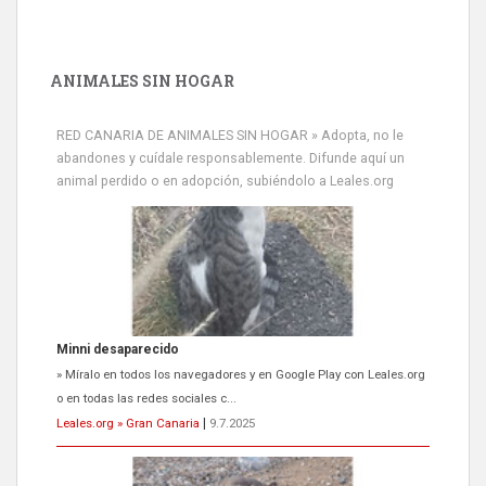
ANIMALES SIN HOGAR
Minni desaparecido
» Míralo en todos los navegadores y en Google Play con Leales.org
RED CANARIA DE ANIMALES SIN HOGAR » Adopta, no le
o en todas las redes sociales c...
abandones y cuídale responsablemente. Difunde aquí un
Leales.org » Gran Canaria
|
9.7.2025
animal perdido o en adopción, subiéndolo a Leales.org
Siami Perdida
Se llama Siami,es hembra de 4 años,esterilizada con marca de
oreja,cariñosa,mimosa pero miedosa,e...
Leales.org » Gran Canaria
|
9.7.2025