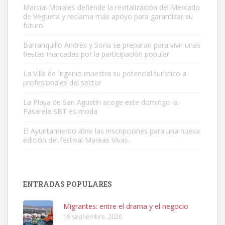
Marcial Morales defiende la revitalización del Mercado
de Vegueta y reclama más apoyo para garantizar su
futuro.
Barranquillo Andrés y Soria se preparan para vivir unas
fiestas marcadas por la participación popular
Adopción urgente
Busco adopción responsable para mi perra. Pastor alemán,
La Villa de Ingenio muestra su potencial turístico a
profesionales del sector
hembra, 4 años. Por motivos personales ...
Leales.org » Gran Canaria
|
6.7.2025
La Playa de San Agustín acoge este domingo la
Pasarela SBT es moda
El Ayuntamiento abre las inscripciones para una nueva
edición del festival Mareas Vivas.
SHIBA PERDIDO AVDA JOSE MESA Y LOPEZ
ENTRADAS POPULARES
PERRO MACHO RAZA SHIBA CON MICROCHIP PERDIDO HOY
06/07/2025 ZONA MESA Y LOPEZ. ES MUY ASUSTADIZO
Migrantes: entre el drama y el negocio
Leales.org » Gran Canaria
|
6.7.2025
19 septiembre, 2020