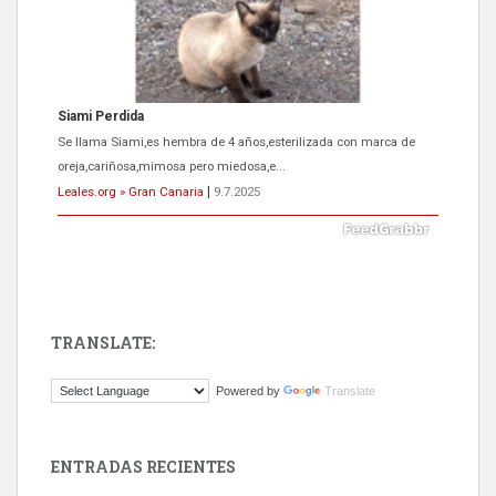
ADOPCIÓN URGENTE GATA TEROR GRAN CANARIA
El ayuntamiento se va a llevar a Los Gatos callejeros de la zona los
próximos días, ella incluida...
Leales.org » Gran Canaria
|
9.7.2025
TRANSLATE:
Gato manso encontrado
Powered by
Translate
Este gato macho ha aparecido en la calle hace menos de un mes,
es muy manso y extremadamente cari...
Leales.org » Gran Canaria
|
9.7.2025
ENTRADAS RECIENTES