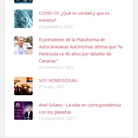
COVID-19: ¿Qué es verdad y que es
mentira?
6 septiembre, 2020
El presidente de la Plataforma de
Ninfa perdida
Autocaravanas Autónomas afirma que “la
El día 5 se los perdió una ninfa papillera, asustada tiene miedo a la
Península va 40 años por delante de
calle, se perdió por la zon...
Canarias”
Leales.org » Gran Canaria
|
6.7.2025
26 noviembre, 2023
SOY HOMOSEXUAL
27 mayo, 2017
Ariel Solano : La vida en correspondencia
con los planetas
Adopcion
13 septiembre, 2017
Busco casa de acogida para mi perrita ya que por temas de trabajo
no la puedo tener. Solo gente r...
Leales.org » Gran Canaria
|
4.7.2025