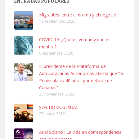
ENTRADAS POPULARES
hembra, 4 años. Por motivos personales ...
Leales.org » Gran Canaria
|
6.7.2025
Migrantes: entre el drama y el negocio
19 septiembre, 2020
COVID-19: ¿Qué es verdad y que es
mentira?
6 septiembre, 2020
SHIBA PERDIDO AVDA JOSE MESA Y LOPEZ
El presidente de la Plataforma de
PERRO MACHO RAZA SHIBA CON MICROCHIP PERDIDO HOY
Autocaravanas Autónomas afirma que “la
06/07/2025 ZONA MESA Y LOPEZ. ES MUY ASUSTADIZO
Península va 40 años por delante de
Leales.org » Gran Canaria
|
6.7.2025
Canarias”
26 noviembre, 2023
SOY HOMOSEXUAL
27 mayo, 2017
Ariel Solano : La vida en correspondencia
Ninfa perdida