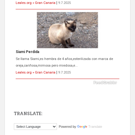
Leales.org » Gran Canaria
|
9.7.2025
Siami Perdida
Se llama Siami,es hembra de 4 años,esterilizada con marca de
oreja,cariñosa,mimosa pero miedosa,e...
Leales.org » Gran Canaria
|
9.7.2025
TRANSLATE:
ADOPCIÓN URGENTE GATA TEROR GRAN CANARIA
Powered by
Translate
El ayuntamiento se va a llevar a Los Gatos callejeros de la zona los