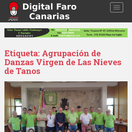
S
TOGGLE
k
i
p
t
o
m
a
Etiqueta: Agrupación de
i
Danzas Virgen de Las Nieves
n
de Tanos
c
o
n
t
e
n
t