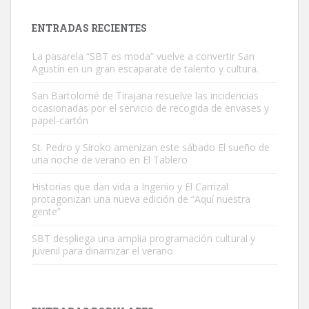
próximos días, ella incluida...
Leales.org » Gran Canaria
|
9.7.2025
ENTRADAS RECIENTES
La pasarela “SBT es moda” vuelve a convertir San
Agustín en un gran escaparate de talento y cultura.
San Bartolomé de Tirajana resuelve las incidencias
ocasionadas por el servicio de recogida de envases y
papel-cartón
Gato manso encontrado
Este gato macho ha aparecido en la calle hace menos de un mes,
St. Pedro y Siroko amenizan este sábado El sueño de
una noche de verano en El Tablero
es muy manso y extremadamente cari...
Leales.org » Gran Canaria
|
9.7.2025
Historias que dan vida a Ingenio y El Carrizal
protagonizan una nueva edición de “Aquí nuestra
gente”
SBT despliega una amplia programación cultural y
juvenil para dinamizar el verano
Adopción urgente
Busco adopción responsable para mi perra. Pastor alemán,