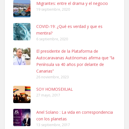
Migrantes: entre el drama y el negocio
hembra, 4 años. Por motivos personales ...
19 septiembre, 2020
Leales.org » Gran Canaria
|
6.7.2025
COVID-19: ¿Qué es verdad y que es
mentira?
6 septiembre, 2020
El presidente de la Plataforma de
Autocaravanas Autónomas afirma que “la
SHIBA PERDIDO AVDA JOSE MESA Y LOPEZ
Península va 40 años por delante de
PERRO MACHO RAZA SHIBA CON MICROCHIP PERDIDO HOY
Canarias”
06/07/2025 ZONA MESA Y LOPEZ. ES MUY ASUSTADIZO
26 noviembre, 2023
Leales.org » Gran Canaria
|
6.7.2025
SOY HOMOSEXUAL
27 mayo, 2017
Ariel Solano : La vida en correspondencia
con los planetas
Ninfa perdida
13 septiembre, 2017