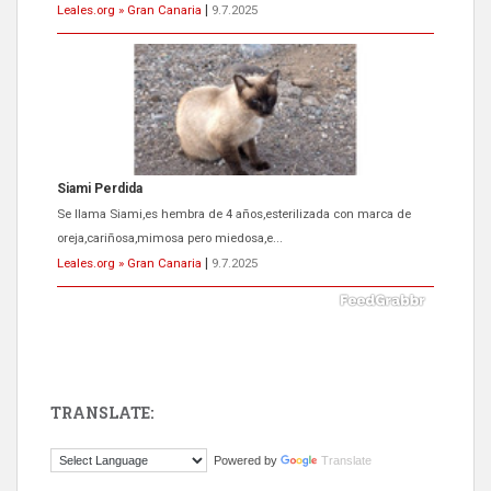
Leales.org » Gran Canaria
|
9.7.2025
Siami Perdida
Se llama Siami,es hembra de 4 años,esterilizada con marca de
oreja,cariñosa,mimosa pero miedosa,e...
Leales.org » Gran Canaria
|
9.7.2025
TRANSLATE:
ADOPCIÓN URGENTE GATA TEROR GRAN CANARIA
Powered by
Translate
El ayuntamiento se va a llevar a Los Gatos callejeros de la zona los