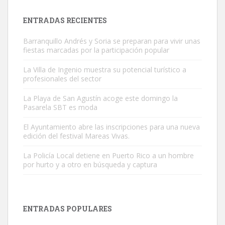
próximos días, ella incluida...
Leales.org » Gran Canaria
|
9.7.2025
ENTRADAS RECIENTES
Barranquillo Andrés y Soria se preparan para vivir unas
fiestas marcadas por la participación popular
La Villa de Ingenio muestra su potencial turístico a
profesionales del sector
Gato manso encontrado
La Playa de San Agustín acoge este domingo la
Este gato macho ha aparecido en la calle hace menos de un mes,
Pasarela SBT es moda
es muy manso y extremadamente cari...
El Ayuntamiento abre las inscripciones para una nueva
Leales.org » Gran Canaria
|
9.7.2025
edición del festival Mareas Vivas.
La Policía Local detiene en Puerto Rico a un hombre
por hurto y a otro en búsqueda y captura
ENTRADAS POPULARES
Adopción urgente
Busco adopción responsable para mi perra. Pastor alemán,