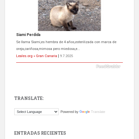
Siami Perdida
Se llama Siami,es hembra de 4 años,esterilizada con marca de
oreja,cariñosa,mimosa pero miedosa,e...
Leales.org » Gran Canaria
|
9.7.2025
TRANSLATE:
ADOPCIÓN URGENTE GATA TEROR GRAN CANARIA
Powered by
Translate
El ayuntamiento se va a llevar a Los Gatos callejeros de la zona los
próximos días, ella incluida...
Leales.org » Gran Canaria
|
9.7.2025
ENTRADAS RECIENTES