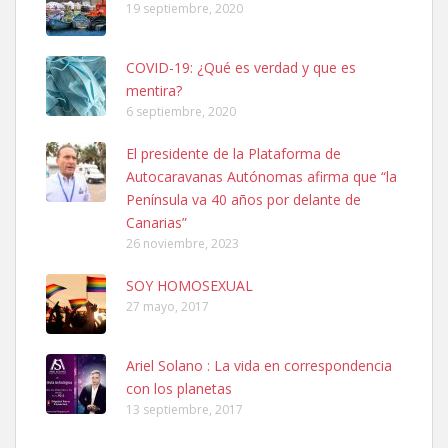
19 septiembre, 2020
COVID-19: ¿Qué es verdad y que es
mentira?
6 septiembre, 2020
SHIBA PERDIDO AVDA JOSE MESA Y LOPEZ
El presidente de la Plataforma de
PERRO MACHO RAZA SHIBA CON MICROCHIP PERDIDO HOY
Autocaravanas Autónomas afirma que “la
06/07/2025 ZONA MESA Y LOPEZ. ES MUY ASUSTADIZO
Península va 40 años por delante de
Leales.org » Gran Canaria
|
6.7.2025
Canarias”
26 noviembre, 2023
SOY HOMOSEXUAL
27 mayo, 2017
Ariel Solano : La vida en correspondencia
Ninfa perdida
con los planetas
El día 5 se los perdió una ninfa papillera, asustada tiene miedo a la
13 septiembre, 2017
calle, se perdió por la zon...
Leales.org » Gran Canaria
|
6.7.2025