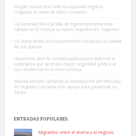
Mogán Sunset Run sella su esperado regreso
colgando el cartel de aforo completo
La Sociedad Musical Villa de Ingenio presenta este
sábado en El Carrizal su nuevo espectáculo: ‘Gigantes’
Gato manso encontrado
La Gloria recibe el reconocimiento oficial por la calidad
Este gato macho ha aparecido en la calle hace menos de un mes,
de sus quesos
es muy manso y extremadamente cari...
Urbanismo abre la consulta pública para elaborar la
Leales.org » Gran Canaria
|
9.7.2025
ordenanza que aportará mayor seguridad jurídica al
uso residencial en la zona turística
Marcial Morales defiende la revitalización del Mercado
de Vegueta y reclama más apoyo para garantizar su
futuro.
Adopción urgente
Busco adopción responsable para mi perra. Pastor alemán,
ENTRADAS POPULARES
hembra, 4 años. Por motivos personales ...
Leales.org » Gran Canaria
|
6.7.2025
Migrantes: entre el drama y el negocio