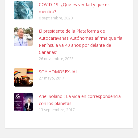
COVID-19: ¿Qué es verdad y que es
mentira?
6 septiembre, 2020
SHIBA PERDIDO AVDA JOSE MESA Y LOPEZ
El presidente de la Plataforma de
PERRO MACHO RAZA SHIBA CON MICROCHIP PERDIDO HOY
Autocaravanas Autónomas afirma que “la
06/07/2025 ZONA MESA Y LOPEZ. ES MUY ASUSTADIZO
Península va 40 años por delante de
Leales.org » Gran Canaria
|
6.7.2025
Canarias”
26 noviembre, 2023
SOY HOMOSEXUAL
27 mayo, 2017
Ariel Solano : La vida en correspondencia
Ninfa perdida
con los planetas
El día 5 se los perdió una ninfa papillera, asustada tiene miedo a la
13 septiembre, 2017
calle, se perdió por la zon...
Leales.org » Gran Canaria
|
6.7.2025