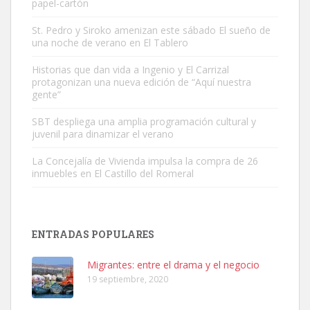
papel-cartón
St. Pedro y Siroko amenizan este sábado El sueño de
una noche de verano en El Tablero
Gato manso encontrado
Este gato macho ha aparecido en la calle hace menos de un mes,
Historias que dan vida a Ingenio y El Carrizal
protagonizan una nueva edición de “Aquí nuestra
es muy manso y extremadamente cari...
gente”
Leales.org » Gran Canaria
|
9.7.2025
SBT despliega una amplia programación cultural y
juvenil para dinamizar el verano
La Concejalía de Vivienda impulsa la compra de 26
inmuebles en El Castillo del Romeral
Adopción urgente
Busco adopción responsable para mi perra. Pastor alemán,
ENTRADAS POPULARES
hembra, 4 años. Por motivos personales ...
Leales.org » Gran Canaria
|
6.7.2025
Migrantes: entre el drama y el negocio
19 septiembre, 2020