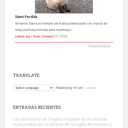
Siami Perdida
Se llama Siami,es hembra de 4 años,esterilizada con marca de
oreja,cariñosa,mimosa pero miedosa,e...
Leales.org » Gran Canaria
|
9.7.2025
TRANSLATE:
ADOPCIÓN URGENTE GATA TEROR GRAN CANARIA
Powered by
Translate
El ayuntamiento se va a llevar a Los Gatos callejeros de la zona los
próximos días, ella incluida...
Leales.org » Gran Canaria
|
9.7.2025
ENTRADAS RECIENTES
San Bartolomé de Tirajana resuelve las incidencias
ocasionadas por el servicio de recogida de envases y