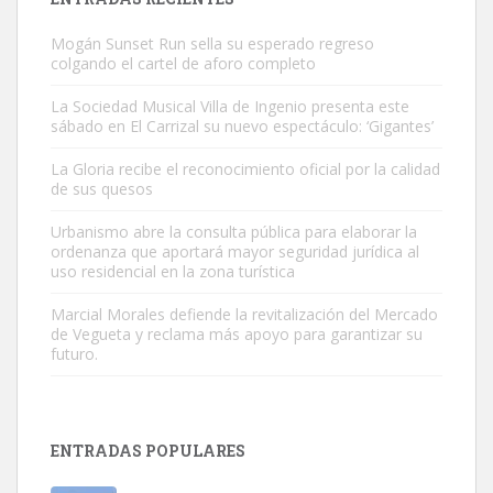
Mogán Sunset Run sella su esperado regreso
colgando el cartel de aforo completo
La Sociedad Musical Villa de Ingenio presenta este
sábado en El Carrizal su nuevo espectáculo: ‘Gigantes’
Gato manso encontrado
La Gloria recibe el reconocimiento oficial por la calidad
Este gato macho ha aparecido en la calle hace menos de un mes,
de sus quesos
es muy manso y extremadamente cari...
Urbanismo abre la consulta pública para elaborar la
Leales.org » Gran Canaria
|
9.7.2025
ordenanza que aportará mayor seguridad jurídica al
uso residencial en la zona turística
Marcial Morales defiende la revitalización del Mercado
de Vegueta y reclama más apoyo para garantizar su
futuro.
Adopción urgente
Busco adopción responsable para mi perra. Pastor alemán,
ENTRADAS POPULARES
hembra, 4 años. Por motivos personales ...
Leales.org » Gran Canaria
|
6.7.2025