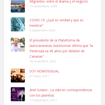
Migrantes: entre el drama y el negocio
19 septiembre, 2020
COVID-19: ¿Qué es verdad y que es
mentira?
6 septiembre, 2020
SHIBA PERDIDO AVDA JOSE MESA Y LOPEZ
El presidente de la Plataforma de
PERRO MACHO RAZA SHIBA CON MICROCHIP PERDIDO HOY
Autocaravanas Autónomas afirma que “la
06/07/2025 ZONA MESA Y LOPEZ. ES MUY ASUSTADIZO
Península va 40 años por delante de
Leales.org » Gran Canaria
|
6.7.2025
Canarias”
26 noviembre, 2023
SOY HOMOSEXUAL
27 mayo, 2017
Ariel Solano : La vida en correspondencia
Ninfa perdida
con los planetas
El día 5 se los perdió una ninfa papillera, asustada tiene miedo a la
13 septiembre, 2017
calle, se perdió por la zon...