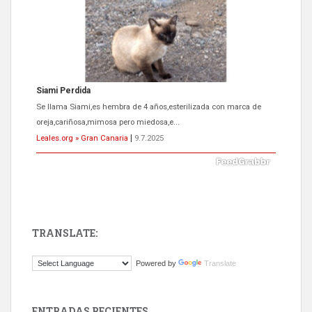
Siami Perdida
Se llama Siami,es hembra de 4 años,esterilizada con marca de
oreja,cariñosa,mimosa pero miedosa,e...
Leales.org » Gran Canaria
|
9.7.2025
TRANSLATE:
ADOPCIÓN URGENTE GATA TEROR GRAN CANARIA
Powered by
Translate
El ayuntamiento se va a llevar a Los Gatos callejeros de la zona los
próximos días, ella incluida...
Leales.org » Gran Canaria
|
9.7.2025
ENTRADAS RECIENTES