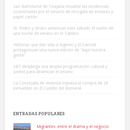
San Bartolomé de Tirajana resuelve las incidencias
ocasionadas por el servicio de recogida de envases y
papel-cartón
St. Pedro y Siroko amenizan este sábado El sueño de
una noche de verano en El Tablero
Gato manso encontrado
Este gato macho ha aparecido en la calle hace menos de un mes,
Historias que dan vida a Ingenio y El Carrizal
protagonizan una nueva edición de “Aquí nuestra
es muy manso y extremadamente cari...
gente”
Leales.org » Gran Canaria
|
9.7.2025
SBT despliega una amplia programación cultural y
juvenil para dinamizar el verano
La Concejalía de Vivienda impulsa la compra de 26
inmuebles en El Castillo del Romeral
Adopción urgente
Busco adopción responsable para mi perra. Pastor alemán,
ENTRADAS POPULARES
hembra, 4 años. Por motivos personales ...
Leales.org » Gran Canaria
|
6.7.2025
Migrantes: entre el drama y el negocio