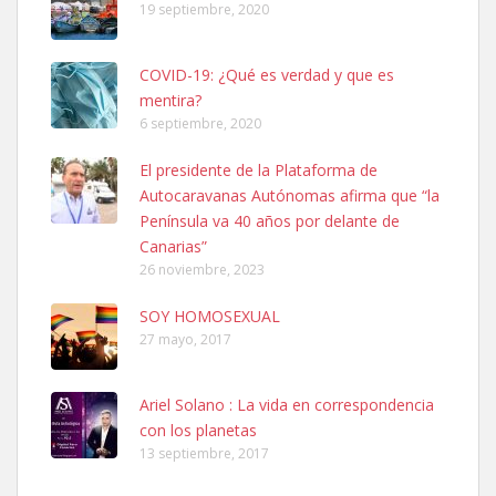
19 septiembre, 2020
COVID-19: ¿Qué es verdad y que es
mentira?
6 septiembre, 2020
SHIBA PERDIDO AVDA JOSE MESA Y LOPEZ
El presidente de la Plataforma de
PERRO MACHO RAZA SHIBA CON MICROCHIP PERDIDO HOY
Autocaravanas Autónomas afirma que “la
06/07/2025 ZONA MESA Y LOPEZ. ES MUY ASUSTADIZO
Península va 40 años por delante de
Leales.org » Gran Canaria
|
6.7.2025
Canarias”
26 noviembre, 2023
SOY HOMOSEXUAL
27 mayo, 2017
Ariel Solano : La vida en correspondencia
Ninfa perdida
con los planetas
El día 5 se los perdió una ninfa papillera, asustada tiene miedo a la
13 septiembre, 2017
calle, se perdió por la zon...
Leales.org » Gran Canaria
|
6.7.2025