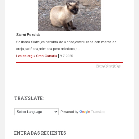
Siami Perdida
Se llama Siami,es hembra de 4 años,esterilizada con marca de
oreja,cariñosa,mimosa pero miedosa,e...
Leales.org » Gran Canaria
|
9.7.2025
TRANSLATE:
ADOPCIÓN URGENTE GATA TEROR GRAN CANARIA
Powered by
Translate
El ayuntamiento se va a llevar a Los Gatos callejeros de la zona los
próximos días, ella incluida...
Leales.org » Gran Canaria
|
9.7.2025
ENTRADAS RECIENTES