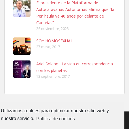
El presidente de la Plataforma de
Autocaravanas Autónomas afirma que “la
Ninfa perdida
Península va 40 años por delante de
El día 5 se los perdió una ninfa papillera, asustada tiene miedo a la
Canarias”
calle, se perdió por la zon...
26 noviembre, 2023
Leales.org » Gran Canaria
|
6.7.2025
SOY HOMOSEXUAL
27 mayo, 2017
Ariel Solano : La vida en correspondencia
con los planetas
Adopcion
13 septiembre, 2017
Busco casa de acogida para mi perrita ya que por temas de trabajo
no la puedo tener. Solo gente r...
Leales.org » Gran Canaria
|
4.7.2025
Utilizamos cookies para optimizar nuestro sitio web y
nuestro servicio.
Política de cookies