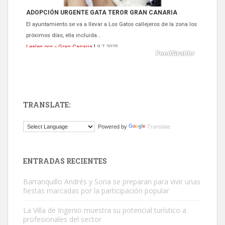
ADOPCIÓN URGENTE GATA TEROR GRAN CANARIA
El ayuntamiento se va a llevar a Los Gatos callejeros de la zona los
próximos días, ella incluida...
Leales.org » Gran Canaria
|
9.7.2025
TRANSLATE:
Gato manso encontrado
Powered by
Translate
Este gato macho ha aparecido en la calle hace menos de un mes,
es muy manso y extremadamente cari...
Leales.org » Gran Canaria
|
9.7.2025
ENTRADAS RECIENTES
Barranquillo Andrés y Soria se preparan para vivir unas
fiestas marcadas por la participación popular
La Villa de Ingenio muestra su potencial turístico a
profesionales del sector