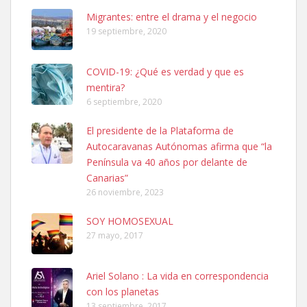
Leales.org » Gran Canaria
|
6.7.2025
Migrantes: entre el drama y el negocio
19 septiembre, 2020
COVID-19: ¿Qué es verdad y que es
mentira?
6 septiembre, 2020
SHIBA PERDIDO AVDA JOSE MESA Y LOPEZ
El presidente de la Plataforma de
PERRO MACHO RAZA SHIBA CON MICROCHIP PERDIDO HOY
Autocaravanas Autónomas afirma que “la
06/07/2025 ZONA MESA Y LOPEZ. ES MUY ASUSTADIZO
Península va 40 años por delante de
Leales.org » Gran Canaria
|
6.7.2025
Canarias”
26 noviembre, 2023
SOY HOMOSEXUAL
27 mayo, 2017
Ariel Solano : La vida en correspondencia
Ninfa perdida
con los planetas
El día 5 se los perdió una ninfa papillera, asustada tiene miedo a la
13 septiembre, 2017