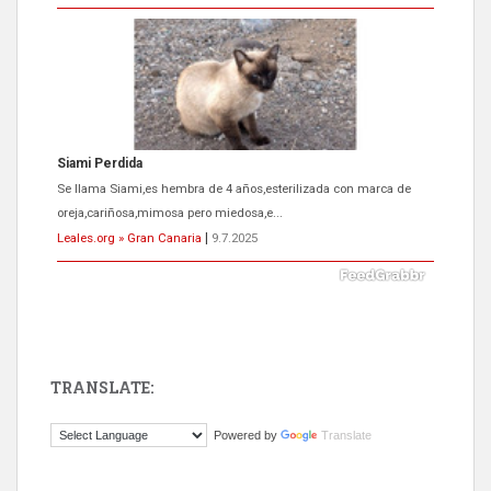
Siami Perdida
Se llama Siami,es hembra de 4 años,esterilizada con marca de
oreja,cariñosa,mimosa pero miedosa,e...
Leales.org » Gran Canaria
|
9.7.2025
TRANSLATE:
ADOPCIÓN URGENTE GATA TEROR GRAN CANARIA
Powered by
Translate
El ayuntamiento se va a llevar a Los Gatos callejeros de la zona los
próximos días, ella incluida...