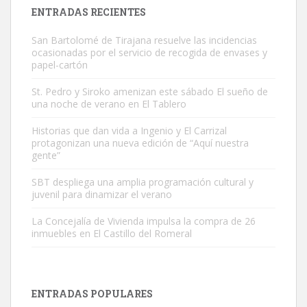
Leales.org » Gran Canaria
|
9.7.2025
ENTRADAS RECIENTES
San Bartolomé de Tirajana resuelve las incidencias
ocasionadas por el servicio de recogida de envases y
papel-cartón
St. Pedro y Siroko amenizan este sábado El sueño de
una noche de verano en El Tablero
Gato manso encontrado
Este gato macho ha aparecido en la calle hace menos de un mes,
Historias que dan vida a Ingenio y El Carrizal
protagonizan una nueva edición de “Aquí nuestra
es muy manso y extremadamente cari...
gente”
Leales.org » Gran Canaria
|
9.7.2025
SBT despliega una amplia programación cultural y
juvenil para dinamizar el verano
La Concejalía de Vivienda impulsa la compra de 26
inmuebles en El Castillo del Romeral
Adopción urgente
Busco adopción responsable para mi perra. Pastor alemán,
ENTRADAS POPULARES
hembra, 4 años. Por motivos personales ...