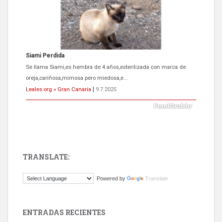
Siami Perdida
Se llama Siami,es hembra de 4 años,esterilizada con marca de
oreja,cariñosa,mimosa pero miedosa,e...
Leales.org » Gran Canaria
|
9.7.2025
TRANSLATE:
ADOPCIÓN URGENTE GATA TEROR GRAN CANARIA
Powered by
Translate
El ayuntamiento se va a llevar a Los Gatos callejeros de la zona los
próximos días, ella incluida...
Leales.org » Gran Canaria
|
9.7.2025
ENTRADAS RECIENTES