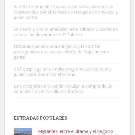
San Bartolomé de Tirajana resuelve las incidencias
ocasionadas por el servicio de recogida de envases y
papel-cartón
St. Pedro y Siroko amenizan este sábado El sueño de
una noche de verano en El Tablero
Gato manso encontrado
Este gato macho ha aparecido en la calle hace menos de un mes,
Historias que dan vida a Ingenio y El Carrizal
protagonizan una nueva edición de “Aquí nuestra
es muy manso y extremadamente cari...
gente”
Leales.org » Gran Canaria
|
9.7.2025
SBT despliega una amplia programación cultural y
juvenil para dinamizar el verano
La Concejalía de Vivienda impulsa la compra de 26
inmuebles en El Castillo del Romeral
Adopción urgente
Busco adopción responsable para mi perra. Pastor alemán,
ENTRADAS POPULARES
hembra, 4 años. Por motivos personales ...
Leales.org » Gran Canaria
|
6.7.2025
Migrantes: entre el drama y el negocio