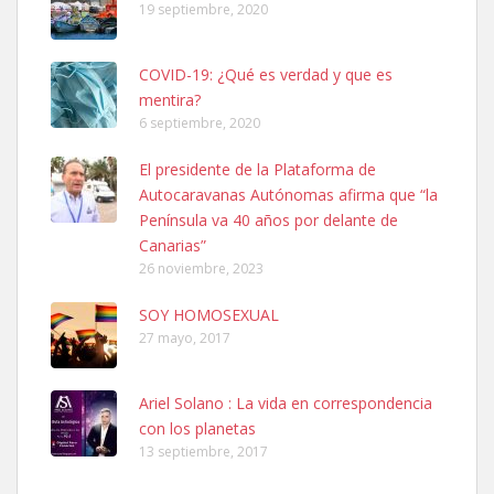
19 septiembre, 2020
COVID-19: ¿Qué es verdad y que es
mentira?
6 septiembre, 2020
SHIBA PERDIDO AVDA JOSE MESA Y LOPEZ
El presidente de la Plataforma de
PERRO MACHO RAZA SHIBA CON MICROCHIP PERDIDO HOY
Autocaravanas Autónomas afirma que “la
06/07/2025 ZONA MESA Y LOPEZ. ES MUY ASUSTADIZO
Península va 40 años por delante de
Leales.org » Gran Canaria
|
6.7.2025
Canarias”
26 noviembre, 2023
SOY HOMOSEXUAL
27 mayo, 2017
Ariel Solano : La vida en correspondencia
Ninfa perdida
con los planetas
El día 5 se los perdió una ninfa papillera, asustada tiene miedo a la
13 septiembre, 2017
calle, se perdió por la zon...
Leales.org » Gran Canaria
|
6.7.2025