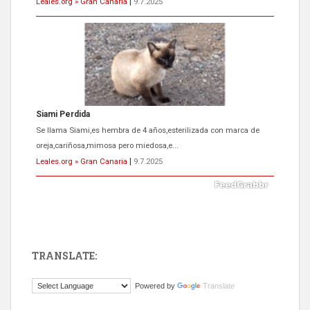
Leales.org » Gran Canaria
|
9.7.2025
ADOPCIÓN URGENTE GATA TEROR GRAN CANARIA
El ayuntamiento se va a llevar a Los Gatos callejeros de la zona los
próximos días, ella incluida...
Leales.org » Gran Canaria
|
9.7.2025
TRANSLATE:
Gato manso encontrado
Powered by
Translate
Este gato macho ha aparecido en la calle hace menos de un mes,
es muy manso y extremadamente cari...