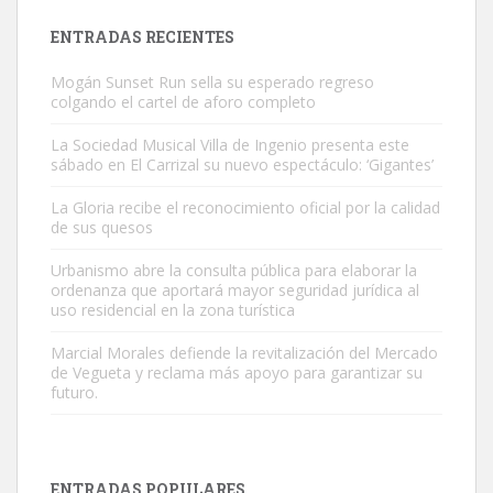
Leales.org » Gran Canaria
|
9.7.2025
ENTRADAS RECIENTES
Mogán Sunset Run sella su esperado regreso
colgando el cartel de aforo completo
La Sociedad Musical Villa de Ingenio presenta este
sábado en El Carrizal su nuevo espectáculo: ‘Gigantes’
Adopción urgente
La Gloria recibe el reconocimiento oficial por la calidad
Busco adopción responsable para mi perra. Pastor alemán,
de sus quesos
hembra, 4 años. Por motivos personales ...
Urbanismo abre la consulta pública para elaborar la
Leales.org » Gran Canaria
|
6.7.2025
ordenanza que aportará mayor seguridad jurídica al
uso residencial en la zona turística
Marcial Morales defiende la revitalización del Mercado
de Vegueta y reclama más apoyo para garantizar su
futuro.
SHIBA PERDIDO AVDA JOSE MESA Y LOPEZ
PERRO MACHO RAZA SHIBA CON MICROCHIP PERDIDO HOY
ENTRADAS POPULARES