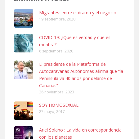
06/07/2025 ZONA MESA Y LOPEZ. ES MUY ASUSTADIZO
Leales.org » Gran Canaria
|
6.7.2025
Migrantes: entre el drama y el negocio
19 septiembre, 2020
COVID-19: ¿Qué es verdad y que es
mentira?
6 septiembre, 2020
Ninfa perdida
El presidente de la Plataforma de
El día 5 se los perdió una ninfa papillera, asustada tiene miedo a la
Autocaravanas Autónomas afirma que “la
calle, se perdió por la zon...
Península va 40 años por delante de
Leales.org » Gran Canaria
|
6.7.2025
Canarias”
26 noviembre, 2023
SOY HOMOSEXUAL
27 mayo, 2017
Ariel Solano : La vida en correspondencia
Adopcion
con los planetas
Busco casa de acogida para mi perrita ya que por temas de trabajo