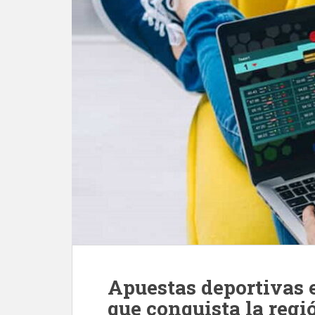
Apuestas deportivas 
que conquista la regi