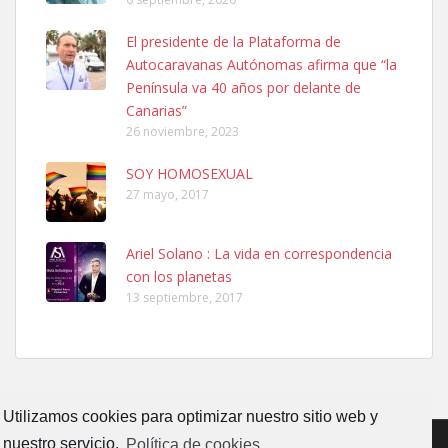
Ninfa perdida
El presidente de la Plataforma de
El día 5 se los perdió una ninfa papillera, asustada tiene miedo a la
Autocaravanas Autónomas afirma que “la
calle, se perdió por la zon...
Península va 40 años por delante de
Leales.org » Gran Canaria
|
6.7.2025
Canarias”
26 noviembre, 2023
SOY HOMOSEXUAL
27 mayo, 2017
Ariel Solano : La vida en correspondencia
Adopcion
con los planetas
Busco casa de acogida para mi perrita ya que por temas de trabajo
13 septiembre, 2017
no la puedo tener. Solo gente r...
Leales.org » Gran Canaria
|
4.7.2025
Utilizamos cookies para optimizar nuestro sitio web y
nuestro servicio.
Política de cookies