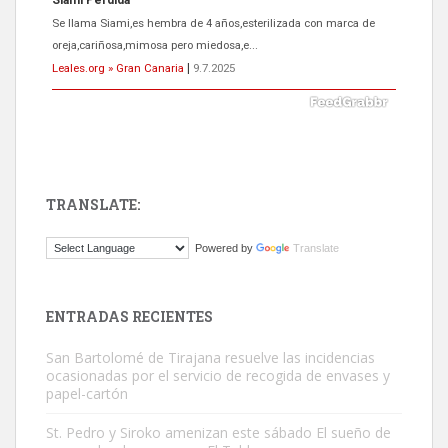
ADOPCIÓN URGENTE GATA TEROR GRAN CANARIA
El ayuntamiento se va a llevar a Los Gatos callejeros de la zona los
próximos días, ella incluida...
Leales.org » Gran Canaria
|
9.7.2025
TRANSLATE:
Gato manso encontrado
Powered by
Translate
Este gato macho ha aparecido en la calle hace menos de un mes,
es muy manso y extremadamente cari...
Leales.org » Gran Canaria
|
9.7.2025
ENTRADAS RECIENTES
San Bartolomé de Tirajana resuelve las incidencias
ocasionadas por el servicio de recogida de envases y
papel-cartón
St. Pedro y Siroko amenizan este sábado El sueño de