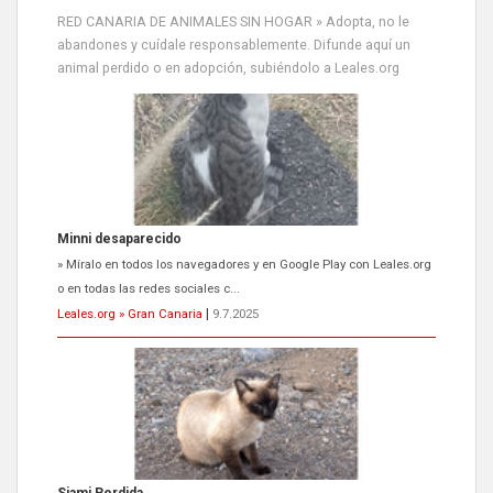
RED CANARIA DE ANIMALES SIN HOGAR » Adopta, no le
abandones y cuídale responsablemente. Difunde aquí un
animal perdido o en adopción, subiéndolo a Leales.org
Siami Perdida
Se llama Siami,es hembra de 4 años,esterilizada con marca de
oreja,cariñosa,mimosa pero miedosa,e...
Leales.org » Gran Canaria
|
9.7.2025