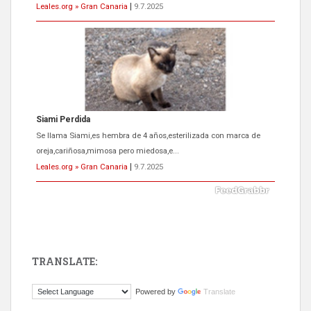
Leales.org » Gran Canaria
|
9.7.2025
Siami Perdida
Se llama Siami,es hembra de 4 años,esterilizada con marca de
oreja,cariñosa,mimosa pero miedosa,e...
Leales.org » Gran Canaria
|
9.7.2025
TRANSLATE:
ADOPCIÓN URGENTE GATA TEROR GRAN CANARIA
Powered by
Translate
El ayuntamiento se va a llevar a Los Gatos callejeros de la zona los