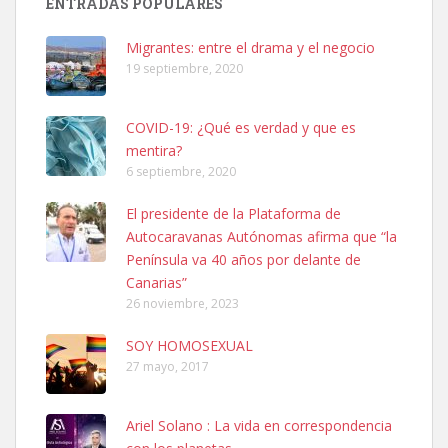
ENTRADAS POPULARES
hembra, 4 años. Por motivos personales ...
Leales.org » Gran Canaria
|
6.7.2025
Migrantes: entre el drama y el negocio
19 septiembre, 2020
COVID-19: ¿Qué es verdad y que es
mentira?
6 septiembre, 2020
SHIBA PERDIDO AVDA JOSE MESA Y LOPEZ
El presidente de la Plataforma de
PERRO MACHO RAZA SHIBA CON MICROCHIP PERDIDO HOY
Autocaravanas Autónomas afirma que “la
06/07/2025 ZONA MESA Y LOPEZ. ES MUY ASUSTADIZO
Península va 40 años por delante de
Leales.org » Gran Canaria
|
6.7.2025
Canarias”
26 noviembre, 2023
SOY HOMOSEXUAL
27 mayo, 2017
Ariel Solano : La vida en correspondencia
Ninfa perdida