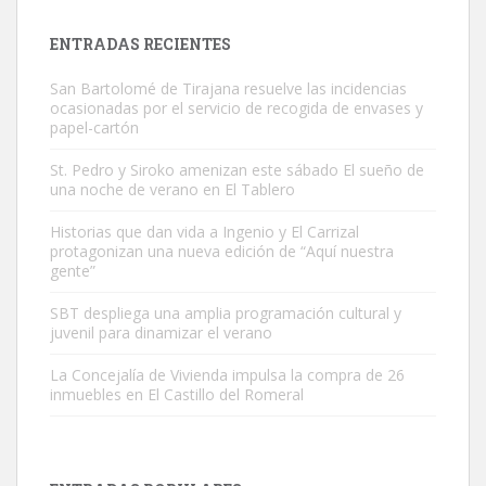
próximos días, ella incluida...
Leales.org » Gran Canaria
|
9.7.2025
ENTRADAS RECIENTES
San Bartolomé de Tirajana resuelve las incidencias
ocasionadas por el servicio de recogida de envases y
papel-cartón
St. Pedro y Siroko amenizan este sábado El sueño de
una noche de verano en El Tablero
Gato manso encontrado
Este gato macho ha aparecido en la calle hace menos de un mes,
Historias que dan vida a Ingenio y El Carrizal
protagonizan una nueva edición de “Aquí nuestra
es muy manso y extremadamente cari...
gente”
Leales.org » Gran Canaria
|
9.7.2025
SBT despliega una amplia programación cultural y
juvenil para dinamizar el verano
La Concejalía de Vivienda impulsa la compra de 26
inmuebles en El Castillo del Romeral
Adopción urgente
Busco adopción responsable para mi perra. Pastor alemán,