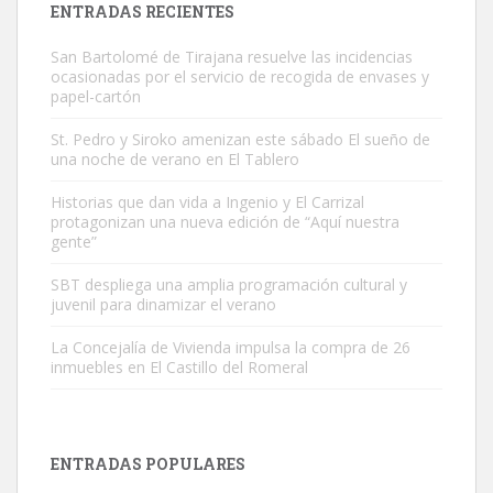
ENTRADAS RECIENTES
San Bartolomé de Tirajana resuelve las incidencias
ocasionadas por el servicio de recogida de envases y
papel-cartón
St. Pedro y Siroko amenizan este sábado El sueño de
una noche de verano en El Tablero
Gato manso encontrado
Este gato macho ha aparecido en la calle hace menos de un mes,
Historias que dan vida a Ingenio y El Carrizal
protagonizan una nueva edición de “Aquí nuestra
es muy manso y extremadamente cari...
gente”
Leales.org » Gran Canaria
|
9.7.2025
SBT despliega una amplia programación cultural y
juvenil para dinamizar el verano
La Concejalía de Vivienda impulsa la compra de 26
inmuebles en El Castillo del Romeral
Adopción urgente
Busco adopción responsable para mi perra. Pastor alemán,
ENTRADAS POPULARES
hembra, 4 años. Por motivos personales ...