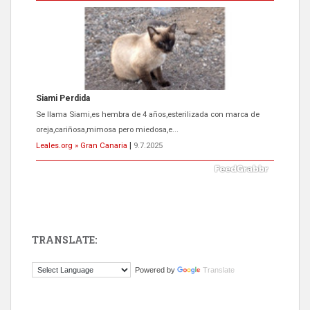
Siami Perdida
Se llama Siami,es hembra de 4 años,esterilizada con marca de
oreja,cariñosa,mimosa pero miedosa,e...
Leales.org » Gran Canaria
|
9.7.2025
TRANSLATE:
ADOPCIÓN URGENTE GATA TEROR GRAN CANARIA
Powered by
Translate
El ayuntamiento se va a llevar a Los Gatos callejeros de la zona los
próximos días, ella incluida...
Leales.org » Gran Canaria
|
9.7.2025