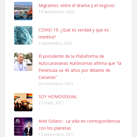
Leales.org » Gran Canaria
|
6.7.2025
Migrantes: entre el drama y el negocio
19 septiembre, 2020
COVID-19: ¿Qué es verdad y que es
mentira?
6 septiembre, 2020
SHIBA PERDIDO AVDA JOSE MESA Y LOPEZ
El presidente de la Plataforma de
PERRO MACHO RAZA SHIBA CON MICROCHIP PERDIDO HOY
Autocaravanas Autónomas afirma que “la
06/07/2025 ZONA MESA Y LOPEZ. ES MUY ASUSTADIZO
Península va 40 años por delante de
Leales.org » Gran Canaria
|
6.7.2025
Canarias”
26 noviembre, 2023
SOY HOMOSEXUAL
27 mayo, 2017
Ariel Solano : La vida en correspondencia
Ninfa perdida
con los planetas
El día 5 se los perdió una ninfa papillera, asustada tiene miedo a la
13 septiembre, 2017
calle, se perdió por la zon...