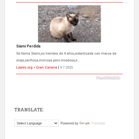
Siami Perdida
Se llama Siami,es hembra de 4 años,esterilizada con marca de
oreja,cariñosa,mimosa pero miedosa,e...
Leales.org » Gran Canaria
|
9.7.2025
TRANSLATE:
ADOPCIÓN URGENTE GATA TEROR GRAN CANARIA
Powered by
Translate
El ayuntamiento se va a llevar a Los Gatos callejeros de la zona los
próximos días, ella incluida...