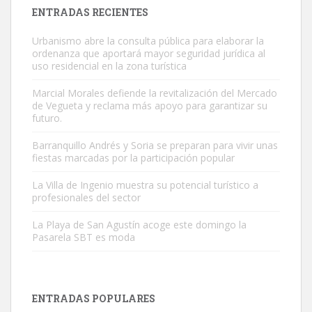
Leales.org » Gran Canaria
|
9.7.2025
ENTRADAS RECIENTES
Urbanismo abre la consulta pública para elaborar la
ordenanza que aportará mayor seguridad jurídica al
uso residencial en la zona turística
Marcial Morales defiende la revitalización del Mercado
de Vegueta y reclama más apoyo para garantizar su
Gato manso encontrado
futuro.
Este gato macho ha aparecido en la calle hace menos de un mes,
Barranquillo Andrés y Soria se preparan para vivir unas
es muy manso y extremadamente cari...
fiestas marcadas por la participación popular
Leales.org » Gran Canaria
|
9.7.2025
La Villa de Ingenio muestra su potencial turístico a
profesionales del sector
La Playa de San Agustín acoge este domingo la
Pasarela SBT es moda
Adopción urgente
Busco adopción responsable para mi perra. Pastor alemán,
ENTRADAS POPULARES
hembra, 4 años. Por motivos personales ...