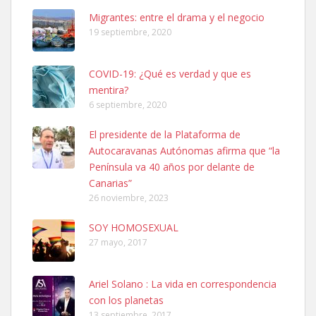
Leales.org » Gran Canaria
|
6.7.2025
Migrantes: entre el drama y el negocio
19 septiembre, 2020
COVID-19: ¿Qué es verdad y que es
mentira?
6 septiembre, 2020
SHIBA PERDIDO AVDA JOSE MESA Y LOPEZ
El presidente de la Plataforma de
PERRO MACHO RAZA SHIBA CON MICROCHIP PERDIDO HOY
Autocaravanas Autónomas afirma que “la
06/07/2025 ZONA MESA Y LOPEZ. ES MUY ASUSTADIZO
Península va 40 años por delante de
Leales.org » Gran Canaria
|
6.7.2025
Canarias”
26 noviembre, 2023
SOY HOMOSEXUAL
27 mayo, 2017
Ariel Solano : La vida en correspondencia
Ninfa perdida
con los planetas
El día 5 se los perdió una ninfa papillera, asustada tiene miedo a la
13 septiembre, 2017