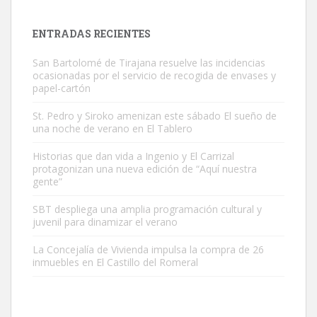
próximos días, ella incluida...
Leales.org » Gran Canaria
|
9.7.2025
ENTRADAS RECIENTES
San Bartolomé de Tirajana resuelve las incidencias
ocasionadas por el servicio de recogida de envases y
papel-cartón
St. Pedro y Siroko amenizan este sábado El sueño de
una noche de verano en El Tablero
Gato manso encontrado
Este gato macho ha aparecido en la calle hace menos de un mes,
Historias que dan vida a Ingenio y El Carrizal
protagonizan una nueva edición de “Aquí nuestra
es muy manso y extremadamente cari...
gente”
Leales.org » Gran Canaria
|
9.7.2025
SBT despliega una amplia programación cultural y
juvenil para dinamizar el verano
La Concejalía de Vivienda impulsa la compra de 26
inmuebles en El Castillo del Romeral
Adopción urgente
Busco adopción responsable para mi perra. Pastor alemán,