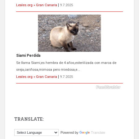
Leales.org » Gran Canaria
|
9.7.2025
Siami Perdida
Se llama Siami,es hembra de 4 años,esterilizada con marca de
oreja,cariñosa,mimosa pero miedosa,e...
Leales.org » Gran Canaria
|
9.7.2025
TRANSLATE:
ADOPCIÓN URGENTE GATA TEROR GRAN CANARIA
Powered by
Translate
El ayuntamiento se va a llevar a Los Gatos callejeros de la zona los