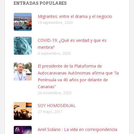
ENTRADAS POPULARES
hembra, 4 años. Por motivos personales ...
Leales.org » Gran Canaria
|
6.7.2025
Migrantes: entre el drama y el negocio
19 septiembre, 2020
COVID-19: ¿Qué es verdad y que es
mentira?
6 septiembre, 2020
SHIBA PERDIDO AVDA JOSE MESA Y LOPEZ
El presidente de la Plataforma de
PERRO MACHO RAZA SHIBA CON MICROCHIP PERDIDO HOY
Autocaravanas Autónomas afirma que “la
06/07/2025 ZONA MESA Y LOPEZ. ES MUY ASUSTADIZO
Península va 40 años por delante de
Leales.org » Gran Canaria
|
6.7.2025
Canarias”
26 noviembre, 2023
SOY HOMOSEXUAL
27 mayo, 2017
Ariel Solano : La vida en correspondencia
Ninfa perdida