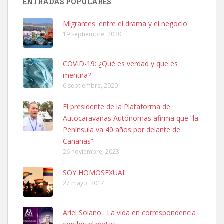
ENTRADAS POPULARES
hembra, 4 años. Por motivos personales ...
Leales.org » Gran Canaria
|
6.7.2025
Migrantes: entre el drama y el negocio
19 septiembre, 2020
COVID-19: ¿Qué es verdad y que es
mentira?
6 septiembre, 2020
SHIBA PERDIDO AVDA JOSE MESA Y LOPEZ
El presidente de la Plataforma de
PERRO MACHO RAZA SHIBA CON MICROCHIP PERDIDO HOY
Autocaravanas Autónomas afirma que “la
06/07/2025 ZONA MESA Y LOPEZ. ES MUY ASUSTADIZO
Península va 40 años por delante de
Leales.org » Gran Canaria
|
6.7.2025
Canarias”
26 noviembre, 2023
SOY HOMOSEXUAL
27 mayo, 2017
Ariel Solano : La vida en correspondencia
Ninfa perdida