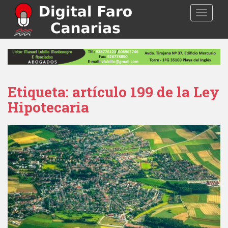
S
TOGGLE
k
i
p
t
o
m
a
Etiqueta: artículo 199 de la Ley
i
Hipotecaria
n
c
o
n
t
e
n
t