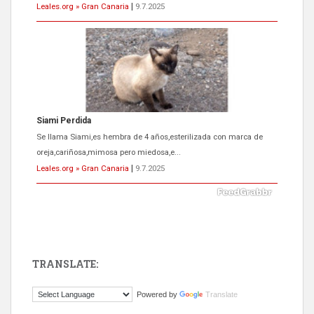
Leales.org » Gran Canaria
|
9.7.2025
Siami Perdida
Se llama Siami,es hembra de 4 años,esterilizada con marca de
oreja,cariñosa,mimosa pero miedosa,e...
Leales.org » Gran Canaria
|
9.7.2025
TRANSLATE:
ADOPCIÓN URGENTE GATA TEROR GRAN CANARIA
Powered by
Translate
El ayuntamiento se va a llevar a Los Gatos callejeros de la zona los