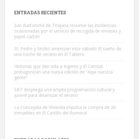
próximos días, ella incluida...
Leales.org » Gran Canaria
|
9.7.2025
ENTRADAS RECIENTES
San Bartolomé de Tirajana resuelve las incidencias
ocasionadas por el servicio de recogida de envases y
papel-cartón
St. Pedro y Siroko amenizan este sábado El sueño de
una noche de verano en El Tablero
Gato manso encontrado
Este gato macho ha aparecido en la calle hace menos de un mes,
Historias que dan vida a Ingenio y El Carrizal
protagonizan una nueva edición de “Aquí nuestra
es muy manso y extremadamente cari...
gente”
Leales.org » Gran Canaria
|
9.7.2025
SBT despliega una amplia programación cultural y
juvenil para dinamizar el verano
La Concejalía de Vivienda impulsa la compra de 26
inmuebles en El Castillo del Romeral
Adopción urgente
Busco adopción responsable para mi perra. Pastor alemán,