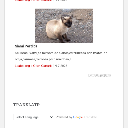
ADOPCIÓN URGENTE GATA TEROR GRAN CANARIA
El ayuntamiento se va a llevar a Los Gatos callejeros de la zona los
próximos días, ella incluida...
Leales.org » Gran Canaria
|
9.7.2025
TRANSLATE:
Gato manso encontrado
Powered by
Translate
Este gato macho ha aparecido en la calle hace menos de un mes,
es muy manso y extremadamente cari...