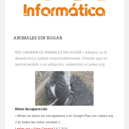
ANIMALES SIN HOGAR
RED CANARIA DE ANIMALES SIN HOGAR » Adopta, no le
abandones y cuídale responsablemente. Difunde aquí un
animal perdido o en adopción, subiéndolo a Leales.org
Siami Perdida
Se llama Siami,es hembra de 4 años,esterilizada con marca de
oreja,cariñosa,mimosa pero miedosa,e...
Leales.org » Gran Canaria
|
9.7.2025