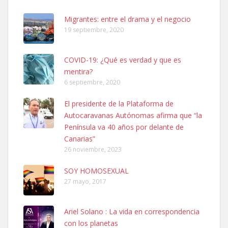
06/07/2025 ZONA MESA Y LOPEZ. ES MUY ASUSTADIZO
Leales.org » Gran Canaria
|
6.7.2025
Migrantes: entre el drama y el negocio
19 septiembre, 2020
COVID-19: ¿Qué es verdad y que es
mentira?
6 septiembre, 2020
Ninfa perdida
El presidente de la Plataforma de
El día 5 se los perdió una ninfa papillera, asustada tiene miedo a la
Autocaravanas Autónomas afirma que “la
calle, se perdió por la zon...
Península va 40 años por delante de
Leales.org » Gran Canaria
|
6.7.2025
Canarias”
26 noviembre, 2023
SOY HOMOSEXUAL
27 mayo, 2017
Ariel Solano : La vida en correspondencia
Adopcion
con los planetas
Busco casa de acogida para mi perrita ya que por temas de trabajo