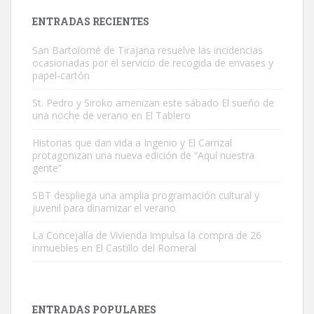
Leales.org » Gran Canaria
|
9.7.2025
ENTRADAS RECIENTES
San Bartolomé de Tirajana resuelve las incidencias
ocasionadas por el servicio de recogida de envases y
papel-cartón
St. Pedro y Siroko amenizan este sábado El sueño de
una noche de verano en El Tablero
Adopción urgente
Busco adopción responsable para mi perra. Pastor alemán,
Historias que dan vida a Ingenio y El Carrizal
protagonizan una nueva edición de “Aquí nuestra
hembra, 4 años. Por motivos personales ...
gente”
Leales.org » Gran Canaria
|
6.7.2025
SBT despliega una amplia programación cultural y
juvenil para dinamizar el verano
La Concejalía de Vivienda impulsa la compra de 26
inmuebles en El Castillo del Romeral
SHIBA PERDIDO AVDA JOSE MESA Y LOPEZ
PERRO MACHO RAZA SHIBA CON MICROCHIP PERDIDO HOY
ENTRADAS POPULARES