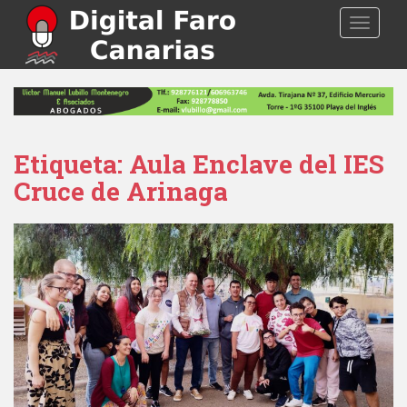
S
TOGGLE
k
i
p
t
o
m
a
Etiqueta: Aula Enclave del IES
i
Cruce de Arinaga
n
c
o
n
t
e
n
t