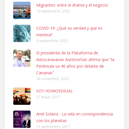
Leales.org » Gran Canaria
|
6.7.2025
Migrantes: entre el drama y el negocio
19 septiembre, 2020
COVID-19: ¿Qué es verdad y que es
mentira?
6 septiembre, 2020
SHIBA PERDIDO AVDA JOSE MESA Y LOPEZ
El presidente de la Plataforma de
PERRO MACHO RAZA SHIBA CON MICROCHIP PERDIDO HOY
Autocaravanas Autónomas afirma que “la
06/07/2025 ZONA MESA Y LOPEZ. ES MUY ASUSTADIZO
Península va 40 años por delante de
Leales.org » Gran Canaria
|
6.7.2025
Canarias”
26 noviembre, 2023
SOY HOMOSEXUAL
27 mayo, 2017
Ariel Solano : La vida en correspondencia
Ninfa perdida
con los planetas
El día 5 se los perdió una ninfa papillera, asustada tiene miedo a la
13 septiembre, 2017
calle, se perdió por la zon...