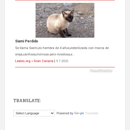
Siami Perdida
Se llama Siami,es hembra de 4 años,esterilizada con marca de
oreja,cariñosa,mimosa pero miedosa,e...
Leales.org » Gran Canaria
|
9.7.2025
TRANSLATE:
ADOPCIÓN URGENTE GATA TEROR GRAN CANARIA
Powered by
Translate
El ayuntamiento se va a llevar a Los Gatos callejeros de la zona los
próximos días, ella incluida...
Leales.org » Gran Canaria
|
9.7.2025