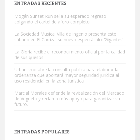
ENTRADAS RECIENTES
Mogán Sunset Run sella su esperado regreso
colgando el cartel de aforo completo
La Sociedad Musical Villa de Ingenio presenta este
sábado en El Carrizal su nuevo espectáculo: ‘Gigantes’
Gato manso encontrado
La Gloria recibe el reconocimiento oficial por la calidad
Este gato macho ha aparecido en la calle hace menos de un mes,
de sus quesos
es muy manso y extremadamente cari...
Urbanismo abre la consulta pública para elaborar la
Leales.org » Gran Canaria
|
9.7.2025
ordenanza que aportará mayor seguridad jurídica al
uso residencial en la zona turística
Marcial Morales defiende la revitalización del Mercado
de Vegueta y reclama más apoyo para garantizar su
futuro.
Adopción urgente
Busco adopción responsable para mi perra. Pastor alemán,
ENTRADAS POPULARES
hembra, 4 años. Por motivos personales ...