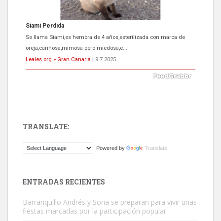
ADOPCIÓN URGENTE GATA TEROR GRAN CANARIA
El ayuntamiento se va a llevar a Los Gatos callejeros de la zona los
próximos días, ella incluida...
Leales.org » Gran Canaria
|
9.7.2025
TRANSLATE:
Powered by
Translate
Gato manso encontrado
ENTRADAS RECIENTES
Este gato macho ha aparecido en la calle hace menos de un mes,
es muy manso y extremadamente cari...
Barranquillo Andrés y Soria se preparan para vivir unas
Leales.org » Gran Canaria
|
9.7.2025
fiestas marcadas por la participación popular