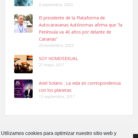
6 septiembre, 2020
El presidente de la Plataforma de
Autocaravanas Autónomas afirma que “la
Península va 40 años por delante de
Canarias”
26 noviembre, 2023
Ninfa perdida
El día 5 se los perdió una ninfa papillera, asustada tiene miedo a la
SOY HOMOSEXUAL
calle, se perdió por la zon...
27 mayo, 2017
Leales.org » Gran Canaria
|
6.7.2025
Ariel Solano : La vida en correspondencia
con los planetas
13 septiembre, 2017
Adopcion
Busco casa de acogida para mi perrita ya que por temas de trabajo
no la puedo tener. Solo gente r...
Utilizamos cookies para optimizar nuestro sitio web y
Leales.org » Gran Canaria
|
4.7.2025