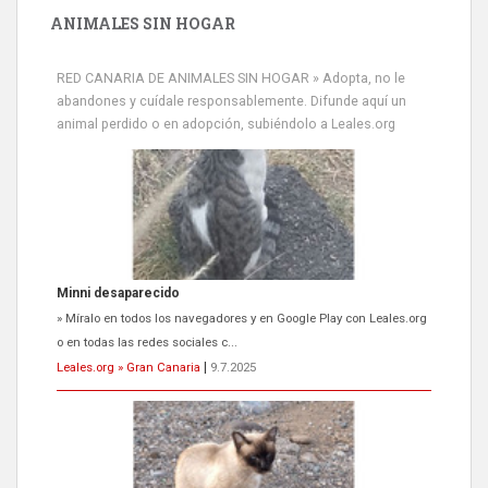
ANIMALES SIN HOGAR
RED CANARIA DE ANIMALES SIN HOGAR » Adopta, no le
abandones y cuídale responsablemente. Difunde aquí un
Minni desaparecido
animal perdido o en adopción, subiéndolo a Leales.org
» Míralo en todos los navegadores y en Google Play con Leales.org
o en todas las redes sociales c...
Leales.org » Gran Canaria
|
9.7.2025
Siami Perdida
Se llama Siami,es hembra de 4 años,esterilizada con marca de
oreja,cariñosa,mimosa pero miedosa,e...
Leales.org » Gran Canaria
|
9.7.2025