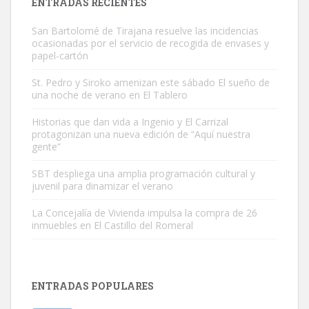
ENTRADAS RECIENTES
San Bartolomé de Tirajana resuelve las incidencias
ocasionadas por el servicio de recogida de envases y
papel-cartón
St. Pedro y Siroko amenizan este sábado El sueño de
una noche de verano en El Tablero
Gato manso encontrado
Este gato macho ha aparecido en la calle hace menos de un mes,
Historias que dan vida a Ingenio y El Carrizal
protagonizan una nueva edición de “Aquí nuestra
es muy manso y extremadamente cari...
gente”
Leales.org » Gran Canaria
|
9.7.2025
SBT despliega una amplia programación cultural y
juvenil para dinamizar el verano
La Concejalía de Vivienda impulsa la compra de 26
inmuebles en El Castillo del Romeral
Adopción urgente
Busco adopción responsable para mi perra. Pastor alemán,
ENTRADAS POPULARES
hembra, 4 años. Por motivos personales ...