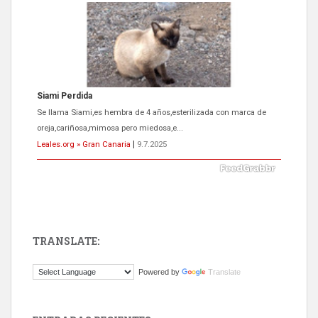
Siami Perdida
Se llama Siami,es hembra de 4 años,esterilizada con marca de
oreja,cariñosa,mimosa pero miedosa,e...
Leales.org » Gran Canaria
|
9.7.2025
TRANSLATE:
ADOPCIÓN URGENTE GATA TEROR GRAN CANARIA
Powered by
Translate
El ayuntamiento se va a llevar a Los Gatos callejeros de la zona los
próximos días, ella incluida...
Leales.org » Gran Canaria
|
9.7.2025