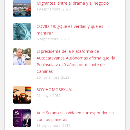
Leales.org » Gran Canaria
|
6.7.2025
Migrantes: entre el drama y el negocio
19 septiembre, 2020
COVID-19: ¿Qué es verdad y que es
mentira?
6 septiembre, 2020
SHIBA PERDIDO AVDA JOSE MESA Y LOPEZ
El presidente de la Plataforma de
PERRO MACHO RAZA SHIBA CON MICROCHIP PERDIDO HOY
Autocaravanas Autónomas afirma que “la
06/07/2025 ZONA MESA Y LOPEZ. ES MUY ASUSTADIZO
Península va 40 años por delante de
Leales.org » Gran Canaria
|
6.7.2025
Canarias”
26 noviembre, 2023
SOY HOMOSEXUAL
27 mayo, 2017
Ariel Solano : La vida en correspondencia
Ninfa perdida
con los planetas
El día 5 se los perdió una ninfa papillera, asustada tiene miedo a la
13 septiembre, 2017
calle, se perdió por la zon...