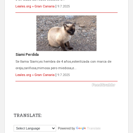
Leales.org » Gran Canaria
|
9.7.2025
Siami Perdida
Se llama Siami,es hembra de 4 años,esterilizada con marca de
oreja,cariñosa,mimosa pero miedosa,e...
Leales.org » Gran Canaria
|
9.7.2025
TRANSLATE:
ADOPCIÓN URGENTE GATA TEROR GRAN CANARIA
Powered by
Translate
El ayuntamiento se va a llevar a Los Gatos callejeros de la zona los