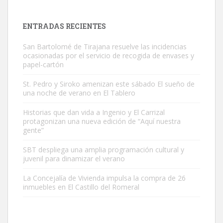
próximos días, ella incluida...
Leales.org » Gran Canaria
|
9.7.2025
ENTRADAS RECIENTES
San Bartolomé de Tirajana resuelve las incidencias
ocasionadas por el servicio de recogida de envases y
papel-cartón
St. Pedro y Siroko amenizan este sábado El sueño de
una noche de verano en El Tablero
Gato manso encontrado
Este gato macho ha aparecido en la calle hace menos de un mes,
Historias que dan vida a Ingenio y El Carrizal
protagonizan una nueva edición de “Aquí nuestra
es muy manso y extremadamente cari...
gente”
Leales.org » Gran Canaria
|
9.7.2025
SBT despliega una amplia programación cultural y
juvenil para dinamizar el verano
La Concejalía de Vivienda impulsa la compra de 26
inmuebles en El Castillo del Romeral
Adopción urgente