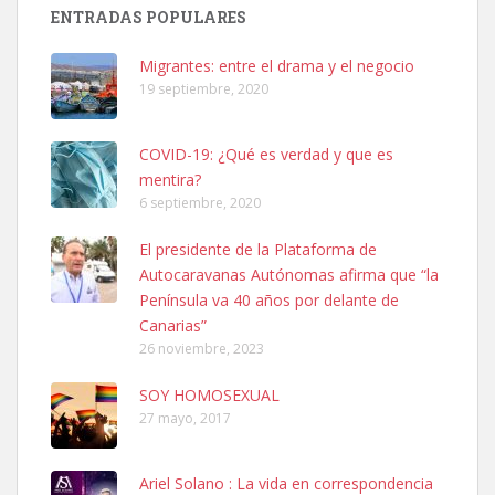
Busco adopción responsable para mi perra. Pastor alemán,
ENTRADAS POPULARES
hembra, 4 años. Por motivos personales ...
Leales.org » Gran Canaria
|
6.7.2025
Migrantes: entre el drama y el negocio
19 septiembre, 2020
COVID-19: ¿Qué es verdad y que es
mentira?
6 septiembre, 2020
SHIBA PERDIDO AVDA JOSE MESA Y LOPEZ
El presidente de la Plataforma de
PERRO MACHO RAZA SHIBA CON MICROCHIP PERDIDO HOY
Autocaravanas Autónomas afirma que “la
06/07/2025 ZONA MESA Y LOPEZ. ES MUY ASUSTADIZO
Península va 40 años por delante de
Leales.org » Gran Canaria
|
6.7.2025
Canarias”
26 noviembre, 2023
SOY HOMOSEXUAL
27 mayo, 2017
Ariel Solano : La vida en correspondencia
Ninfa perdida