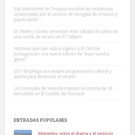
San Bartolomé de Tirajana resuelve las incidencias
ocasionadas por el servicio de recogida de envases y
papel-cartón
St. Pedro y Siroko amenizan este sábado El sueño de
una noche de verano en El Tablero
Gato manso encontrado
Este gato macho ha aparecido en la calle hace menos de un mes,
Historias que dan vida a Ingenio y El Carrizal
protagonizan una nueva edición de “Aquí nuestra
es muy manso y extremadamente cari...
gente”
Leales.org » Gran Canaria
|
9.7.2025
SBT despliega una amplia programación cultural y
juvenil para dinamizar el verano
La Concejalía de Vivienda impulsa la compra de 26
inmuebles en El Castillo del Romeral
Adopción urgente
Busco adopción responsable para mi perra. Pastor alemán,
ENTRADAS POPULARES
hembra, 4 años. Por motivos personales ...
Leales.org » Gran Canaria
|
6.7.2025
Migrantes: entre el drama y el negocio