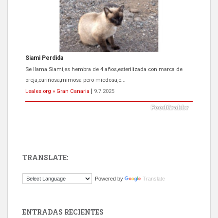
Siami Perdida
Se llama Siami,es hembra de 4 años,esterilizada con marca de
oreja,cariñosa,mimosa pero miedosa,e...
Leales.org » Gran Canaria
|
9.7.2025
TRANSLATE:
ADOPCIÓN URGENTE GATA TEROR GRAN CANARIA
Powered by
Translate
El ayuntamiento se va a llevar a Los Gatos callejeros de la zona los
próximos días, ella incluida...
Leales.org » Gran Canaria
|
9.7.2025
ENTRADAS RECIENTES