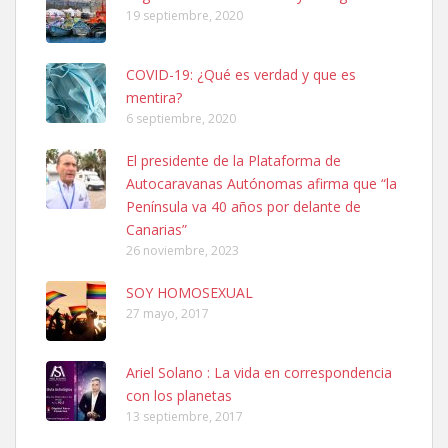
19 septiembre, 2020
COVID-19: ¿Qué es verdad y que es
mentira?
6 septiembre, 2020
SHIBA PERDIDO AVDA JOSE MESA Y LOPEZ
El presidente de la Plataforma de
PERRO MACHO RAZA SHIBA CON MICROCHIP PERDIDO HOY
Autocaravanas Autónomas afirma que “la
06/07/2025 ZONA MESA Y LOPEZ. ES MUY ASUSTADIZO
Península va 40 años por delante de
Leales.org » Gran Canaria
|
6.7.2025
Canarias”
26 noviembre, 2023
SOY HOMOSEXUAL
27 mayo, 2017
Ariel Solano : La vida en correspondencia
Ninfa perdida
con los planetas
El día 5 se los perdió una ninfa papillera, asustada tiene miedo a la
13 septiembre, 2017
calle, se perdió por la zon...
Leales.org » Gran Canaria
|
6.7.2025