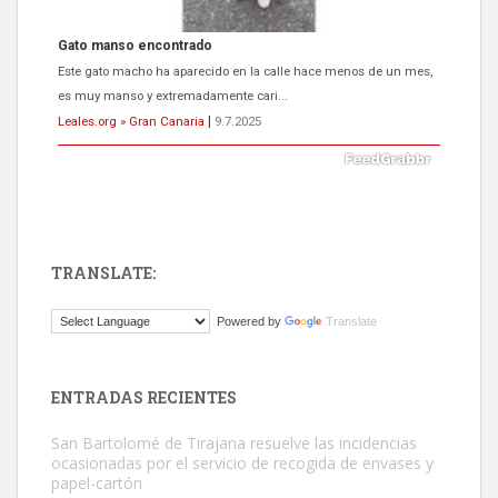
Gato manso encontrado
Este gato macho ha aparecido en la calle hace menos de un mes,
es muy manso y extremadamente cari...
Leales.org » Gran Canaria
|
9.7.2025
TRANSLATE:
Adopción urgente
Powered by
Translate
Busco adopción responsable para mi perra. Pastor alemán,
hembra, 4 años. Por motivos personales ...
Leales.org » Gran Canaria
|
6.7.2025
ENTRADAS RECIENTES
San Bartolomé de Tirajana resuelve las incidencias
ocasionadas por el servicio de recogida de envases y
papel-cartón