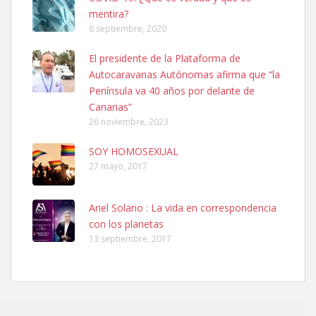
mentira?
6 septiembre, 2020
Adopcion
El presidente de la Plataforma de
Busco casa de acogida para mi perrita ya que por temas de trabajo
Autocaravanas Autónomas afirma que “la
no la puedo tener. Solo gente r...
Península va 40 años por delante de
Leales.org » Gran Canaria
|
4.7.2025
Canarias”
26 noviembre, 2023
SOY HOMOSEXUAL
27 mayo, 2017
Ariel Solano : La vida en correspondencia
Gata joven encontrada
con los planetas
Gata joven encontrada en zona calle San Bernardo de Las Palmas
13 septiembre, 2017
de Gran Canaria. Es una gata castr...
Leales.org » Gran Canaria
|
4.7.2025