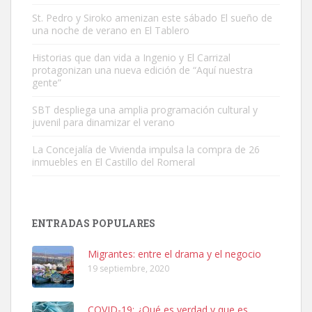
St. Pedro y Siroko amenizan este sábado El sueño de
una noche de verano en El Tablero
SHIBA PERDIDO AVDA JOSE MESA Y LOPEZ
PERRO MACHO RAZA SHIBA CON MICROCHIP PERDIDO HOY
Historias que dan vida a Ingenio y El Carrizal
protagonizan una nueva edición de “Aquí nuestra
06/07/2025 ZONA MESA Y LOPEZ. ES MUY ASUSTADIZO
gente”
Leales.org » Gran Canaria
|
6.7.2025
SBT despliega una amplia programación cultural y
juvenil para dinamizar el verano
La Concejalía de Vivienda impulsa la compra de 26
inmuebles en El Castillo del Romeral
Ninfa perdida
El día 5 se los perdió una ninfa papillera, asustada tiene miedo a la
ENTRADAS POPULARES
calle, se perdió por la zon...
Leales.org » Gran Canaria
|
6.7.2025
Migrantes: entre el drama y el negocio
19 septiembre, 2020
COVID-19: ¿Qué es verdad y que es