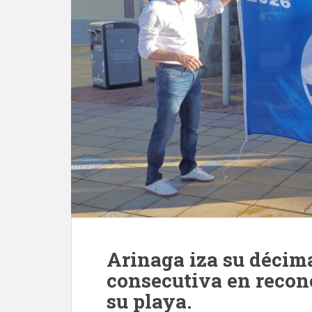
Arinaga iza su décim
consecutiva en recono
su playa.