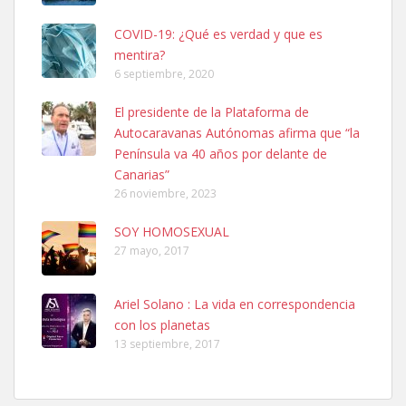
COVID-19: ¿Qué es verdad y que es
mentira?
6 septiembre, 2020
SHIBA PERDIDO AVDA JOSE MESA Y LOPEZ
El presidente de la Plataforma de
PERRO MACHO RAZA SHIBA CON MICROCHIP PERDIDO HOY
Autocaravanas Autónomas afirma que “la
06/07/2025 ZONA MESA Y LOPEZ. ES MUY ASUSTADIZO
Península va 40 años por delante de
Leales.org » Gran Canaria
|
6.7.2025
Canarias”
26 noviembre, 2023
SOY HOMOSEXUAL
27 mayo, 2017
Ariel Solano : La vida en correspondencia
Ninfa perdida
con los planetas
El día 5 se los perdió una ninfa papillera, asustada tiene miedo a la
13 septiembre, 2017
calle, se perdió por la zon...
Leales.org » Gran Canaria
|
6.7.2025