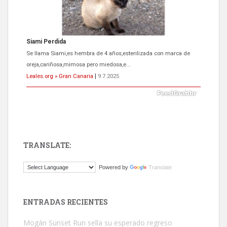
Siami Perdida
Se llama Siami,es hembra de 4 años,esterilizada con marca de
oreja,cariñosa,mimosa pero miedosa,e...
Leales.org » Gran Canaria
|
9.7.2025
TRANSLATE:
ADOPCIÓN URGENTE GATA TEROR GRAN CANARIA
Powered by
Translate
El ayuntamiento se va a llevar a Los Gatos callejeros de la zona los
próximos días, ella incluida...
Leales.org » Gran Canaria
|
9.7.2025
ENTRADAS RECIENTES
Mogán Sunset Run sella su esperado regreso