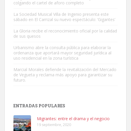
colgando el cartel de aforo completo
La Sociedad Musical Villa de Ingenio presenta este
sábado en El Carrizal su nuevo espectáculo: ‘Gigantes’
Gato manso encontrado
La Gloria recibe el reconocimiento oficial por la calidad
Este gato macho ha aparecido en la calle hace menos de un mes,
de sus quesos
es muy manso y extremadamente cari...
Urbanismo abre la consulta pública para elaborar la
Leales.org » Gran Canaria
|
9.7.2025
ordenanza que aportará mayor seguridad jurídica al
uso residencial en la zona turística
Marcial Morales defiende la revitalización del Mercado
de Vegueta y reclama más apoyo para garantizar su
futuro.
Adopción urgente
Busco adopción responsable para mi perra. Pastor alemán,
ENTRADAS POPULARES
hembra, 4 años. Por motivos personales ...
Leales.org » Gran Canaria
|
6.7.2025
Migrantes: entre el drama y el negocio
19 septiembre, 2020