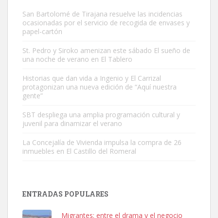
San Bartolomé de Tirajana resuelve las incidencias
ocasionadas por el servicio de recogida de envases y
papel-cartón
St. Pedro y Siroko amenizan este sábado El sueño de
una noche de verano en El Tablero
Gato manso encontrado
Este gato macho ha aparecido en la calle hace menos de un mes,
Historias que dan vida a Ingenio y El Carrizal
protagonizan una nueva edición de “Aquí nuestra
es muy manso y extremadamente cari...
gente”
Leales.org » Gran Canaria
|
9.7.2025
SBT despliega una amplia programación cultural y
juvenil para dinamizar el verano
La Concejalía de Vivienda impulsa la compra de 26
inmuebles en El Castillo del Romeral
Adopción urgente
Busco adopción responsable para mi perra. Pastor alemán,
ENTRADAS POPULARES
hembra, 4 años. Por motivos personales ...
Leales.org » Gran Canaria
|
6.7.2025
Migrantes: entre el drama y el negocio