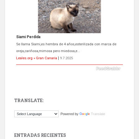
Siami Perdida
Se llama Siami,es hembra de 4 años,esterilizada con marca de
oreja,cariñosa,mimosa pero miedosa,e...
Leales.org » Gran Canaria
|
9.7.2025
TRANSLATE:
ADOPCIÓN URGENTE GATA TEROR GRAN CANARIA
Powered by
Translate
El ayuntamiento se va a llevar a Los Gatos callejeros de la zona los
próximos días, ella incluida...
Leales.org » Gran Canaria
|
9.7.2025
ENTRADAS RECIENTES